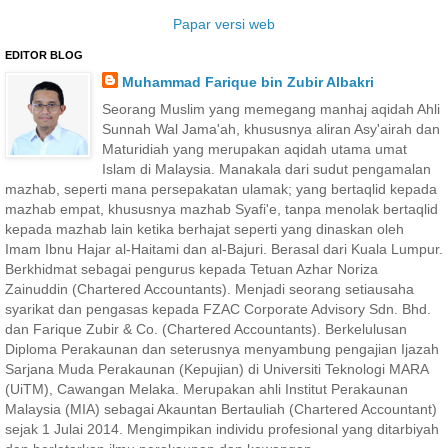
Papar versi web
EDITOR BLOG
Muhammad Farique bin Zubir Albakri
Seorang Muslim yang memegang manhaj aqidah Ahli
Sunnah Wal Jama'ah, khususnya aliran Asy'airah dan
Maturidiah yang merupakan aqidah utama umat
Islam di Malaysia. Manakala dari sudut pengamalan
mazhab, seperti mana persepakatan ulamak; yang bertaqlid kepada
mazhab empat, khususnya mazhab Syafi'e, tanpa menolak bertaqlid
kepada mazhab lain ketika berhajat seperti yang dinaskan oleh
Imam Ibnu Hajar al-Haitami dan al-Bajuri. Berasal dari Kuala Lumpur.
Berkhidmat sebagai pengurus kepada Tetuan Azhar Noriza
Zainuddin (Chartered Accountants). Menjadi seorang setiausaha
syarikat dan pengasas kepada FZAC Corporate Advisory Sdn. Bhd.
dan Farique Zubir & Co. (Chartered Accountants). Berkelulusan
Diploma Perakaunan dan seterusnya menyambung pengajian Ijazah
Sarjana Muda Perakaunan (Kepujian) di Universiti Teknologi MARA
(UiTM), Cawangan Melaka. Merupakan ahli Institut Perakaunan
Malaysia (MIA) sebagai Akauntan Bertauliah (Chartered Accountant)
sejak 1 Julai 2014. Mengimpikan individu profesional yang ditarbiyah