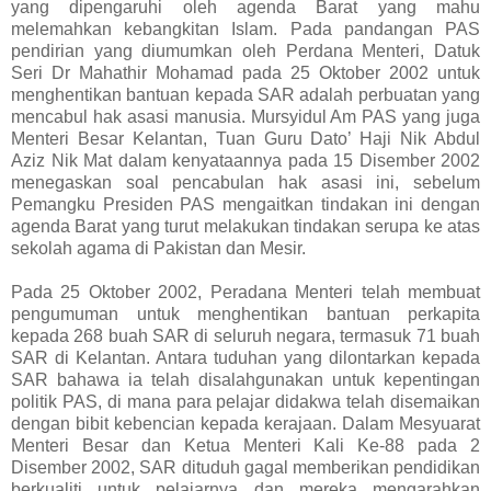
yang dipengaruhi oleh agenda Barat yang mahu
melemahkan kebangkitan Islam. Pada pandangan PAS
pendirian yang diumumkan oleh Perdana Menteri, Datuk
Seri Dr Mahathir Mohamad pada 25 Oktober 2002 untuk
menghentikan bantuan kepada SAR adalah perbuatan yang
mencabul hak asasi manusia. Mursyidul Am PAS yang juga
Menteri Besar Kelantan, Tuan Guru Dato’ Haji Nik Abdul
Aziz Nik Mat dalam kenyataannya pada 15 Disember 2002
menegaskan soal pencabulan hak asasi ini, sebelum
Pemangku Presiden PAS mengaitkan tindakan ini dengan
agenda Barat yang turut melakukan tindakan serupa ke atas
sekolah agama di Pakistan dan Mesir.
Pada 25 Oktober 2002, Peradana Menteri telah membuat
pengumuman untuk menghentikan bantuan perkapita
kepada 268 buah SAR di seluruh negara, termasuk 71 buah
SAR di Kelantan. Antara tuduhan yang dilontarkan kepada
SAR bahawa ia telah disalahgunakan untuk kepentingan
politik PAS, di mana para pelajar didakwa telah disemaikan
dengan bibit kebencian kepada kerajaan. Dalam Mesyuarat
Menteri Besar dan Ketua Menteri Kali Ke-88 pada 2
Disember 2002, SAR dituduh gagal memberikan pendidikan
berkualiti untuk pelajarnya dan mereka mengarahkan