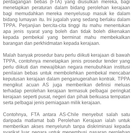
perdagangan bebas (FTA) yang diusulkan mereka, bagi
menetapkan peraturan dalam bidang perolehan kerajaan
bagi memudahkan mereka menyelusup masuk ke dalam
bidang lumayan itu. Ini jugalah yang sedang berlaku dalam
TPPA. Perjanjian bercita-cita tinggi itu mahu menentukan
apa jenis syarat yang boleh dan tidak boleh dikenakan
kepada pembekal yang berminat mahu membekalkan
barangan dan perkhidmatan kepada kerajaan.
Malah banyak prosedur baru perlu diikuti kerajaan di bawah
TPPA, contohnya menetapkan jenis prosedur tender yang
perlu diikuti dan mewajibkan negara menubuhkan institusi
penilaian bebas untuk membolehkan pembekal mencabar
keputusan kerajaan dalam penganugerahan kontrak. TPPA
mengikut acuan AS juga memberikan definisi meluas
terhadap perolehan kerajaan termasuk pelbagai peringkat
kerajaan seperti pusat, negeri dan pihak berkuasa tempatan
serta pelbagai jenis perniagaan milik kerajaan.
Contohnya, FTA antara AS-Chile menyebut salah satu
daripada matlamat bab Perolehan Kerajaan ialah untuk
memberikan akses menyeluruh tanpa diskriminasi kepada
syarikat luar negara untuk menembusi pasaran perolehan