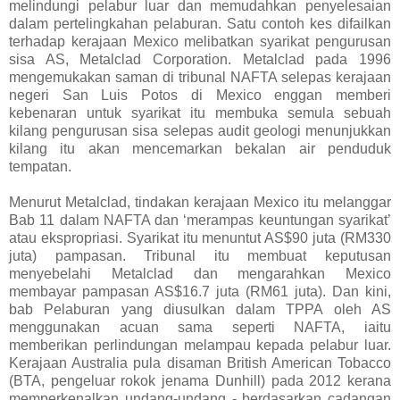
melindungi pelabur luar dan memudahkan penyelesaian
dalam pertelingkahan pelaburan. Satu contoh kes difailkan
terhadap kerajaan Mexico melibatkan syarikat pengurusan
sisa AS, Metalclad Corporation. Metalclad pada 1996
mengemukakan saman di tribunal NAFTA selepas kerajaan
negeri San Luis Potos di Mexico enggan memberi
kebenaran untuk syarikat itu membuka semula sebuah
kilang pengurusan sisa selepas audit geologi menunjukkan
kilang itu akan mencemarkan bekalan air penduduk
tempatan.
Menurut Metalclad, tindakan kerajaan Mexico itu melanggar
Bab 11 dalam NAFTA dan ‘merampas keuntungan syarikat’
atau ekspropriasi. Syarikat itu menuntut AS$90 juta (RM330
juta) pampasan. Tribunal itu membuat keputusan
menyebelahi Metalclad dan mengarahkan Mexico
membayar pampasan AS$16.7 juta (RM61 juta). Dan kini,
bab Pelaburan yang diusulkan dalam TPPA oleh AS
menggunakan acuan sama seperti NAFTA, iaitu
memberikan perlindungan melampau kepada pelabur luar.
Kerajaan Australia pula disaman British American Tobacco
(BTA, pengeluar rokok jenama Dunhill) pada 2012 kerana
memperkenalkan undang-undang - berdasarkan cadangan