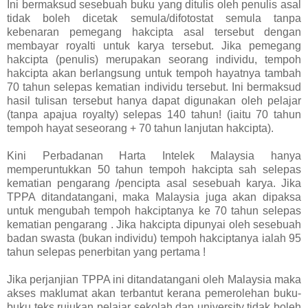
Ini bermaksud sesebuah buku yang ditulis oleh penulis asal
tidak boleh dicetak semula/difotostat semula tanpa
kebenaran pemegang hakcipta asal tersebut dengan
membayar royalti untuk karya tersebut. Jika pemegang
hakcipta (penulis) merupakan seorang individu, tempoh
hakcipta akan berlangsung untuk tempoh hayatnya tambah
70 tahun selepas kematian individu tersebut. Ini bermaksud
hasil tulisan tersebut hanya dapat digunakan oleh pelajar
(tanpa apajua royalty) selepas 140 tahun! (iaitu 70 tahun
tempoh hayat seseorang + 70 tahun lanjutan hakcipta).
Kini Perbadanan Harta Intelek Malaysia hanya
memperuntukkan 50 tahun tempoh hakcipta sah selepas
kematian pengarang /pencipta asal sesebuah karya. Jika
TPPA ditandatangani, maka Malaysia juga akan dipaksa
untuk mengubah tempoh hakciptanya ke 70 tahun selepas
kematian pengarang . Jika hakcipta dipunyai oleh sesebuah
badan swasta (bukan individu) tempoh hakciptanya ialah 95
tahun selepas penerbitan yang pertama !
Jika perjanjian TPPA ini ditandatangani oleh Malaysia maka
akses maklumat akan terbantut kerana pemerolehan buku-
buku teks rujukan pelajar sekolah dan university tidak boleh