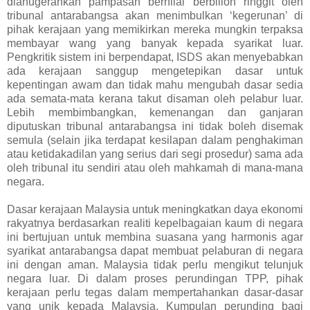
dianugerahkan pampasan bernilai berbilion ringgit oleh
tribunal antarabangsa akan menimbulkan ‘kegerunan’ di
pihak kerajaan yang memikirkan mereka mungkin terpaksa
membayar wang yang banyak kepada syarikat luar.
Pengkritik sistem ini berpendapat, ISDS akan menyebabkan
ada kerajaan sanggup mengetepikan dasar untuk
kepentingan awam dan tidak mahu mengubah dasar sedia
ada semata-mata kerana takut disaman oleh pelabur luar.
Lebih membimbangkan, kemenangan dan ganjaran
diputuskan tribunal antarabangsa ini tidak boleh disemak
semula (selain jika terdapat kesilapan dalam penghakiman
atau ketidakadilan yang serius dari segi prosedur) sama ada
oleh tribunal itu sendiri atau oleh mahkamah di mana-mana
negara.
Dasar kerajaan Malaysia untuk meningkatkan daya ekonomi
rakyatnya berdasarkan realiti kepelbagaian kaum di negara
ini bertujuan untuk membina suasana yang harmonis agar
syarikat antarabangsa dapat membuat pelaburan di negara
ini dengan aman. Malaysia tidak perlu mengikut telunjuk
negara luar. Di dalam proses perundingan TPP, pihak
kerajaan perlu tegas dalam mempertahankan dasar-dasar
yang unik kepada Malaysia. Kumpulan perunding bagi