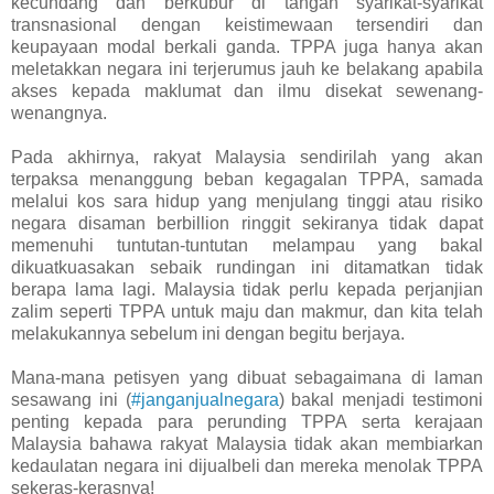
kecundang dan berkubur di tangan syarikat-syarikat
transnasional dengan keistimewaan tersendiri dan
keupayaan modal berkali ganda. TPPA juga hanya akan
meletakkan negara ini terjerumus jauh ke belakang apabila
akses kepada maklumat dan ilmu disekat sewenang-
wenangnya.
Pada akhirnya, rakyat Malaysia sendirilah yang akan
terpaksa menanggung beban kegagalan TPPA, samada
melalui kos sara hidup yang menjulang tinggi atau risiko
negara disaman berbillion ringgit sekiranya tidak dapat
memenuhi tuntutan-tuntutan melampau yang bakal
dikuatkuasakan sebaik rundingan ini ditamatkan tidak
berapa lama lagi. Malaysia tidak perlu kepada perjanjian
zalim seperti TPPA untuk maju dan makmur, dan kita telah
melakukannya sebelum ini dengan begitu berjaya.
Mana-mana petisyen yang dibuat sebagaimana di laman
sesawang ini (
#janganjualnegara
) bakal menjadi testimoni
penting kepada para perunding TPPA serta kerajaan
Malaysia bahawa rakyat Malaysia tidak akan membiarkan
kedaulatan negara ini dijualbeli dan mereka menolak TPPA
sekeras-kerasnya!