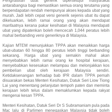
Penghasilan ubat generik dipersetujui masyarakat
antarabangsa bagi memastikan semua orang terutama yang
berpendapatan rendah mempunyai akses kepada ubat yang
murah. Jadi lebih cepat versi generik sejenis ubat itu dapat
dikeluarkan, lebih ramai orang yang akan mendapat
manfaatnya kerana pakar kesihatan di Malaysia mendapati
ubat yang dipatenkan boleh mencecah 1,044 peratus lebih
mahal berbanding versi generiknya di Malaysia.
Kajian MTEM menunjukkan TPPA akan menaikkan harga
ubat-ubatan 60 hingga 80 peratus lebih tinggi berbanding
sekarang. Harga ubat yang semakin mahal akan
menyebabkan lebih ramai orang ke hospital kerajaan,
menyebabkan kesesakan melampau dan melonjakkan kos
pembelian ubat oleh kerajaan Malaysia sendiri.
Ketidaksenangan terhadap bab IPR dalam TPPA pernah
disuarakan bekas Menteri Kesihatan, Datuk Seri Liow Tiong
Lai yang menentang pelanjutan tempoh paten dan meminta
kerajaan lebih telus dalam memaklumkan kepada rakyat
mengenai kesan TPPA.
Menteri Kesihatan, Datuk Seri Dr S Subramaniam pula pada
Mac lalu di Parlimen menegaskan Malaysia tidak boleh