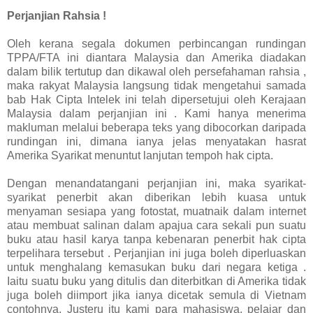
Perjanjian Rahsia !
Oleh kerana segala dokumen perbincangan rundingan
TPPA/FTA ini diantara Malaysia dan Amerika diadakan
dalam bilik tertutup dan dikawal oleh persefahaman rahsia ,
maka rakyat Malaysia langsung tidak mengetahui samada
bab Hak Cipta Intelek ini telah dipersetujui oleh Kerajaan
Malaysia dalam perjanjian ini . Kami hanya menerima
makluman melalui beberapa teks yang dibocorkan daripada
rundingan ini, dimana ianya jelas menyatakan hasrat
Amerika Syarikat menuntut lanjutan tempoh hak cipta.
Dengan menandatangani perjanjian ini, maka syarikat-
syarikat penerbit akan diberikan lebih kuasa untuk
menyaman sesiapa yang fotostat, muatnaik dalam internet
atau membuat salinan dalam apajua cara sekali pun suatu
buku atau hasil karya tanpa kebenaran penerbit hak cipta
terpelihara tersebut . Perjanjian ini juga boleh diperluaskan
untuk menghalang kemasukan buku dari negara ketiga .
Iaitu suatu buku yang ditulis dan diterbitkan di Amerika tidak
juga boleh diimport jika ianya dicetak semula di Vietnam
contohnya. Justeru itu kami para mahasiswa, pelajar dan