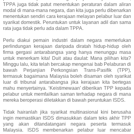
TPPA juga tidak patut menentukan peraturan dalam aliran
modal di mana-mana negara, dan kita juga perlu dibenarkan
menentukan sendiri cara kerajaan melayan pelabur luar dan
syarikat domestik. Peruntukan untuk layanan adil dan sama
rata juga tidak perlu ada dalam TPPA.
Perlu diakui pemain industri dalam negara memerlukan
perlindungan kerajaan daripada diratah hidup-hidup oleh
firma gergasi antarabangsa yang hanya menunggu masa
untuk menerkam kita! Duit atau daulat: Mana pilihan kita?
Minggu lalu, kita telah bercakap mengenai bab Pelaburan di
bawah Perjanjian Perkongsian Trans-Pasifik (TPP),
termasuk bagaimana Malaysia boleh disaman oleh syarikat
luar di tribunal antarabangsa jika kerajaan kita bertegas
mahu menyertainya. ‘Keistimewaan’ diberikan TPP kepada
pelabur untuk memfailkan saman terhadap negara di mana
mereka beroperasi diletakkan di bawah peruntukan ISDS.
Tidak hairanlah jika syarikat multinasional kini berusaha
ingin memastikan ISDS dimasukkan dalam teks akhir TPP
yang akan ditandatangani negara peserta termasuk
Malaysia. ISDS membenarkan pelabur luar mencabar