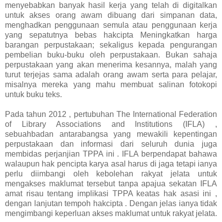
menyebabkan banyak hasil kerja yang telah di digitalkan
untuk akses orang awam dibuang dari simpanan data,
menghadkan penggunaan semula atau penggunaan kerja
yang sepatutnya bebas hakcipta Meningkatkan harga
barangan perpustakaan; sekaligus kepada pengurangan
pembelian buku-buku oleh perpustakaan. Bukan sahaja
perpustakaan yang akan menerima kesannya, malah yang
turut terjejas sama adalah orang awam serta para pelajar,
misalnya mereka yang mahu membuat salinan fotokopi
untuk buku teks.
Pada tahun 2012 , pertubuhan The International Federation
of Library Associations and Institutions (IFLA) ,
sebuahbadan antarabangsa yang mewakili kepentingan
perpustakaan dan informasi dari seluruh dunia juga
membidas perjanjian TPPA ini . IFLA berpendapat bahawa
walaupun hak pencipta karya asal harus di jaga tetapi ianya
perlu diimbangi oleh kebolehan rakyat jelata untuk
mengakses maklumat tersebut tanpa apajua sekatan IFLA
amat risau tentang implikasi TPPA keatas hak asasi ini ,
dengan lanjutan tempoh hakcipta . Dengan jelas ianya tidak
mengimbangi keperluan akses maklumat untuk rakyat jelata.