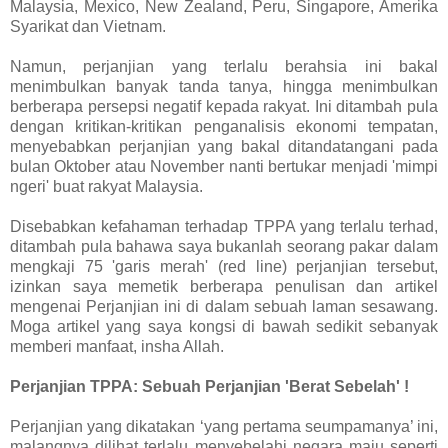
Malaysia, Mexico, New Zealand, Peru, Singapore, Amerika
Syarikat dan Vietnam.
Namun, perjanjian yang terlalu berahsia ini bakal
menimbulkan banyak tanda tanya, hingga menimbulkan
berberapa persepsi negatif kepada rakyat. Ini ditambah pula
dengan kritikan-kritikan penganalisis ekonomi tempatan,
menyebabkan perjanjian yang bakal ditandatangani pada
bulan Oktober atau November nanti bertukar menjadi 'mimpi
ngeri' buat rakyat Malaysia.
Disebabkan kefahaman terhadap TPPA yang terlalu terhad,
ditambah pula bahawa saya bukanlah seorang pakar dalam
mengkaji 75 'garis merah' (red line) perjanjian tersebut,
izinkan saya memetik berberapa penulisan dan artikel
mengenai Perjanjian ini di dalam sebuah laman sesawang.
Moga artikel yang saya kongsi di bawah sedikit sebanyak
memberi manfaat, insha Allah.
Perjanjian TPPA: Sebuah Perjanjian 'Berat Sebelah' !
Perjanjian yang dikatakan ‘yang pertama seumpamanya’ ini,
malangnya dilihat terlalu menyebelahi negara maju seperti