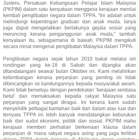
Justeru, Persatuan Kebangsaan Pelajar Islam Malaysia
(PKPIM) dalam satu kenyataan menggesa kerajaan menilai
kembali penglibatan negara dalam TPPA. “Ini adalah untuk
melindungi kepentingan graduan dan anak muda. Ianya
juga dapat mengelakkan berlakunya gejala sosial yang
meruncing kerana pengangguran anak muda,” tambah
kenyataan itu, sebagaimana di bawah. PKPIM mengikuti
secara minat mengenai penglibatan Malaysia dalam TPPA.
Penglibatan negara sejak tahun 2010 bakal melalui siri
rundingan yang ke-18 di Sabah dan dijangka akan
ditandatangani seawal bulan Oktober ini. Kami melahirkan
kebimbangan kerana perjanjian yang penting ini tidak
dibincangkan isi kandungannya kepada masyarakat awam.
Kami tidak bersetuju dengan pendekatan ‘kerajaan sentiasa
betul’ dan memaksakan kepada rakyat Malaysia satu
perjanjian yang sangat diragui. Ini kerana kami sudah
menyelidik pelbagai bantahan baik dari dalam atau luar dan
ternyata TPPA ini lebih banyak mendatangkan keburukan
baik dari sudut ekonomi, politik dan sosial. PKPIM mahu
kerajaan memberi perhatian berkenaan klausa dalam
perjanjian di mana rakyat negara asing yang juga terlibat