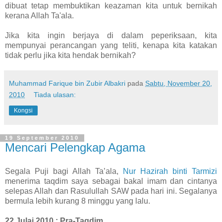
dibuat tetap membuktikan keazaman kita untuk bernikah
kerana Allah Ta'ala.
Jika kita ingin berjaya di dalam peperiksaan, kita
mempunyai perancangan yang teliti, kenapa kita katakan
tidak perlu jika kita hendak bernikah?
Muhammad Farique bin Zubir Albakri
pada
Sabtu, November 20,
2010
Tiada ulasan:
Kongsi
19 September 2010
Mencari Pelengkap Agama
Segala Puji bagi Allah Ta’ala,
Nur Hazirah binti Tarmizi
menerima taqdim saya sebagai bakal imam dan cintanya
selepas Allah dan Rasulullah SAW pada hari ini. Segalanya
bermula lebih kurang 8 minggu yang lalu.
22 Julai 2010 : Pra-Taqdim