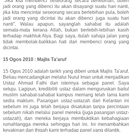
“Jika kita membenci seseorang secara berlebihan, boleh
jadi orang yang dibenci itu akan disayangi suatu hari nanti,
jika kita mencintai seseorang secara berlebihan pula, boleh
jadi orang yang dicintai itu akan dibenci juga suatu hari
nanti”. Walau apapun, sayanglah sahabat itu adalah
semata-mata kerana Allah, bukan berlebih-lebihan kasih
terhadap makhluk-Nya. Bagi saya, itulah sahaja jalan yang
tidak membolak-balikkan hati dari membenci orang yang
dicintai.
15 Ogos 2010 : Majlis Ta'aruf
15 Ogos 2010 adalah tarikh yang diberi untuk Majlis Ta'aruf.
Beliau mencadangkan melalui Nurul Iman untuk menjadikan
Ustaz Ahmad Fathi dan isterinya sebagai panel. Saya
setuju. Lagipun, kredibiliti ustaz dalam menguruskan baitul
muslim sahabat-sahabat kampus memang telah lama kami
sedia maklum. Pasangan ustaz-ustazah dari Kelantan ini
sebelum ini juga telah berjaya disatukan tanpa percintaan
sebelum nikah melalui panel mereka (juga pasangan ustaz-
ustazah), dan mereka berjaya membuktikan kebahagiaan
rumahtangga mereka sehingga hari ini. Ini menambahkan
keyakinan dan thiqah kami terhadap panel yang dilantik.