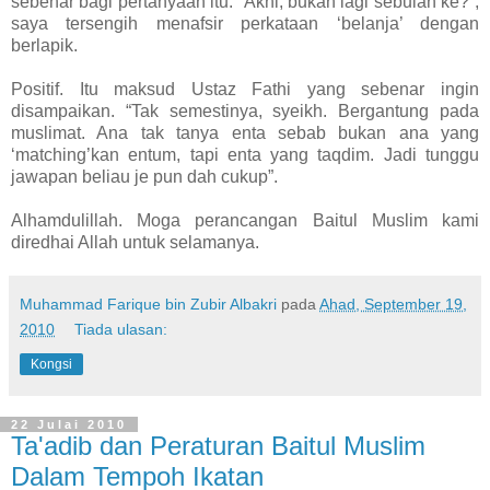
sebenar bagi pertanyaan itu. “Akhi, bukan lagi sebulan ke?”,
saya tersengih menafsir perkataan ‘belanja’ dengan
berlapik.
Positif. Itu maksud Ustaz Fathi yang sebenar ingin
disampaikan. “Tak semestinya, syeikh. Bergantung pada
muslimat. Ana tak tanya enta sebab bukan ana yang
‘matching’kan entum, tapi enta yang taqdim. Jadi tunggu
jawapan beliau je pun dah cukup”.
Alhamdulillah. Moga perancangan Baitul Muslim kami
diredhai Allah untuk selamanya.
Muhammad Farique bin Zubir Albakri
pada
Ahad, September 19,
2010
Tiada ulasan:
Kongsi
22 Julai 2010
Ta'adib dan Peraturan Baitul Muslim
Dalam Tempoh Ikatan