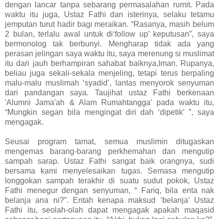
dengan lancar tanpa sebarang permasalahan rumit. Pada
waktu itu juga, Ustaz Fathi dan isterinya, selaku tetamu
jemputan turut hadir bagi meraikan. “Rasanya, masih belum
2 bulan, terlalu awal untuk di‘follow up’ keputusan”, saya
bermonolog tak berbunyi. Mengharap tidak ada yang
perasan jelingan saya waktu itu, saya merenung si muslimat
itu dari jauh berhampiran sahabat baiknya,Iman. Rupanya,
beliau juga sekali-sekala menjeling, tetapi terus berpaling
malu-malu muslimah ‘syadid’, lantas menyorok senyuman
dari pandangan saya. Taujihat ustaz Fathi berkenaan
'Alumni Jama'ah & Alam Rumahtangga’ pada waktu itu,
“Mungkin segan bila mengingat diri dah ‘dipetik’ ”, saya
mengagak.
Seusai program tamat, semua muslimin ditugaskan
mengemas barang-barang perkhemahan dan mengutip
sampah sarap. Ustaz Fathi sangat baik orangnya, sudi
bersama kami menyelesaikan tugas. Semasa mengutip
longgokan sampah terakhir di suatu sudut pokok, Ustaz
Fathi menegur dengan senyuman, “ Fariq, bila enta nak
belanja ana ni?”. Entah kenapa maksud ‘belanja’ Ustaz
Fathi itu, seolah-olah dapat mengagak apakah maqasid