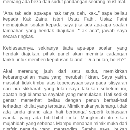
memang ada beza dari sudut pandangan seorang muslimat.
“Ana tak ada apa-apa nak tanya dah, kak..” sapa beliau
kepada Kak Zainu, isteri Ustaz Fathi. Ustaz Fathi
mengajukan soalan kepada saya jika ada apa-apa soalan
tambahan yang hendak diajukan. “Tak ada”, jawab saya
secara ringkas.
Kebiasaannya, sekiranya tiada apa-apa soalan yang
hendak diajukan, pihak panel akan meminta cadangan
tarikh untuk memberi keputusan ta’aruf. "Dua bulan, boleh?"
Akal merenung jauh dari satu sudut, memikirkan
kebarangkalian masa yang merubah fikiran. Saya yakin,
masalah tidak timbul atas kepercayaan saya pada istisyarah
dan pra-istikharah yang telah saya lakukan sebelum ini,
apatah lagi bilamana sayalah yang memulakan. Hati sedikit
gentar memerhati beliau dengan penuh berhati-hati
terhadap ikhtilat yang terbatas. Mimik mukanya tenang, tidak
ada tanda girang atau ‘hati berbunga’ seperti kebiasaan
wanita yang ada bibit-bibit cinta. Mungkinlah itu sikap
mujahidah yang sebenar. Mampu menahan mimik muka dari
ditafsir pemuda yang mentaqdim. Setahu saya, bukan