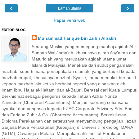
‹
›
Laman utama
Papar versi web
EDITOR BLOG
Muhammad Farique bin Zubir Albakri
Seorang Muslim yang memegang manhaj aqidah Ahli
Sunnah Wal Jama'ah, khususnya aliran Asy'airah dan
Maturidiah yang merupakan aqidah utama umat
Islam di Malaysia. Manakala dari sudut pengamalan
mazhab, seperti mana persepakatan ulamak; yang bertaqlid kepada
mazhab empat, khususnya mazhab Syafi'e, tanpa menolak bertaqlid
kepada mazhab lain ketika berhajat seperti yang dinaskan oleh
Imam Ibnu Hajar al-Haitami dan al-Bajuri. Berasal dari Kuala Lumpur.
Berkhidmat sebagai pengurus kepada Tetuan Azhar Noriza
Zainuddin (Chartered Accountants). Menjadi seorang setiausaha
syarikat dan pengasas kepada FZAC Corporate Advisory Sdn. Bhd.
dan Farique Zubir & Co. (Chartered Accountants). Berkelulusan
Diploma Perakaunan dan seterusnya menyambung pengajian Ijazah
Sarjana Muda Perakaunan (Kepujian) di Universiti Teknologi MARA
(UiTM), Cawangan Melaka. Merupakan ahli Institut Perakaunan