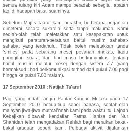
semua tulang kiri Adam mampu beradab sebegitu, apatah
lagi di hadapan bakal suaminya.
Sebelum Majlis Taaruf kami berakhir, berberapa perjanjian
dimeterai secara sukarela serta tanpa makluman. Kami
seolah-olah telah meletakkan satu kesepakatan untuk
mengikuti peraturan-peraturan baitul muslim sahabat-
sahabat yang terdahulu. Tidak boleh meletakkan tanda
‘smiley’ pada sebarang mesej pesanan ringkas, tiada
panggilan suara, dan had masa berkomunikasi tentang
baitul muslim melalui mesej dengan sistem 7-7 (yang
bermaksud ; had berkomunikasi terhad dari pukul 7.00 pagi
hingga ke pukul 7.00 malam).
17 September 2010 : Natijah Ta'aruf
Pagi yang indah, angin Pantai Kundur, Melaka pada 17
September 2010 betiup-tiup sepoi bahasa, seolah-olah
melayan jiwa-jiwa mutmai’nnah kami pada waktu itu. Lajnah
Kebajikan dibawah kendalian Fatma Haniza dan Nur
Shahidah telah mengadakan Rehlah bagi meraikan bakal-
bakal graduan seperti kami. Pelbagai aktiviti dijalankan