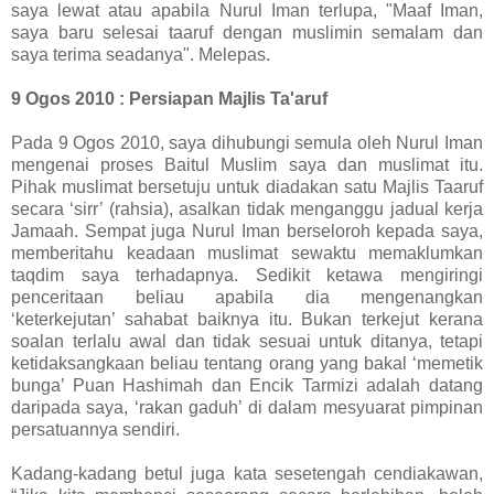
saya lewat atau apabila Nurul Iman terlupa, "Maaf Iman,
saya baru selesai taaruf dengan muslimin semalam dan
saya terima seadanya". Melepas.
9 Ogos 2010 : Persiapan Majlis Ta'aruf
Pada 9 Ogos 2010, saya dihubungi semula oleh Nurul Iman
mengenai proses Baitul Muslim saya dan muslimat itu.
Pihak muslimat bersetuju untuk diadakan satu Majlis Taaruf
secara ‘sirr’ (rahsia), asalkan tidak menganggu jadual kerja
Jamaah. Sempat juga Nurul Iman berseloroh kepada saya,
memberitahu keadaan muslimat sewaktu memaklumkan
taqdim saya terhadapnya. Sedikit ketawa mengiringi
penceritaan beliau apabila dia mengenangkan
‘keterkejutan’ sahabat baiknya itu. Bukan terkejut kerana
soalan terlalu awal dan tidak sesuai untuk ditanya, tetapi
ketidaksangkaan beliau tentang orang yang bakal ‘memetik
bunga’ Puan Hashimah dan Encik Tarmizi adalah datang
daripada saya, ‘rakan gaduh’ di dalam mesyuarat pimpinan
persatuannya sendiri.
Kadang-kadang betul juga kata sesetengah cendiakawan,