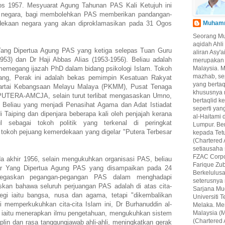
s 1957. Mesyuarat Agung Tahunan PAS Kali Ketujuh ini
 negara, bagi membolehkan PAS memberikan pandangan-
dekaan negara yang akan diproklamasikan pada 31 Ogos
Muhamma
Seorang M
aqidah Ahl
Yang Dipertua Agung PAS yang ketiga selepas Tuan Guru
aliran Asy'
53) dan Dr Haji Abbas Alias (1953-1956). Beliau adalah
merupakan 
emegang ijazah PhD dalam bidang psikologi Islam. Tokoh
Malaysia. 
mazhab, se
lang, Perak ini adalah bekas pemimpin Kesatuan Rakyat
yang berta
artai Kebangsaan Melayu Malaya (PKMM), Pusat Tenaga
khususnya 
UTERA-AMCJA, selain turut terlibat mengasaskan Umno,
bertaqlid k
. Beliau yang menjadi Penasihat Agama dan Adat Istiadat
seperti yan
 Taiping dan dipenjara beberapa kali oleh penjajah kerana
al-Haitami 
l sebagai tokoh politik yang terkenal di peringkat
Lumpur. Be
 tokoh pejuang kemerdekaan yang digelar "Putera Terbesar
kepada Tet
(Chartered 
setiausaha
FZAC Corpo
 akhir 1956, selain mengukuhkan organisasi PAS, beliau
Farique Zub
r Yang Dipertua Agung PAS yang disampaikan pada 24
Berkelulus
egaskan pegangan-pegangan PAS dalam menghadapi
seterusnya
kan bahawa seluruh perjuangan PAS adalah di atas cita-
Sarjana Mu
egi iaitu bangsa, nusa dan agama, tetapi "dikembalikan
Universiti
 memperkukuhkan cita-cita Islam ini, Dr Burhanuddin al-
Melaka. Mer
i iaitu menerapkan ilmu pengetahuan, mengukuhkan sistem
Malaysia (M
(Chartered 
plin dan rasa tanggungjawab ahli-ahli, meningkatkan gerak