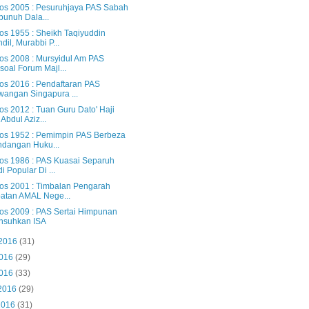
os 2005 : Pesuruhjaya PAS Sabah
bunuh Dala...
os 1955 : Sheikh Taqiyuddin
dil, Murabbi P...
os 2008 : Mursyidul Am PAS
soal Forum Majl...
os 2016 : Pendaftaran PAS
angan Singapura ...
os 2012 : Tuan Guru Dato' Haji
 Abdul Aziz...
os 1952 : Pemimpin PAS Berbeza
dangan Huku...
os 1986 : PAS Kuasai Separuh
i Popular Di ...
os 2001 : Timbalan Pengarah
atan AMAL Nege...
os 2009 : PAS Sertai Himpunan
nsuhkan ISA
 2016
(31)
2016
(29)
2016
(33)
 2016
(29)
2016
(31)