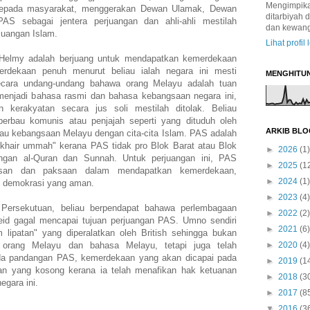
Mengimpikan
 kepada masyarakat, menggerakan Dewan Ulamak, Dewan
ditarbiyah 
 sebagai jentera perjuangan dan ahli-ahli mestilah
dan kewan
juangan Islam.
Lihat profil
-Helmy adalah berjuang untuk mendapatkan kemerdekaan
rdekaan penuh menurut beliau ialah negara ini mesti
MENGHITU
ecara undang-undang bahawa orang Melayu adalah tuan
menjadi bahasa rasmi dan bahasa kebangsaan negara ini,
kerakyatan secara jus soli mestilah ditolak. Beliau
rbau komunis atau penjajah seperti yang dituduh oleh
ARKIB BLO
u kebangsaan Melayu dengan cita-cita Islam. PAS adalah
khair ummah" kerana PAS tidak pro Blok Barat atau Blok
►
2026
(1)
ngan al-Quran dan Sunnah. Untuk perjuangan ini, PAS
►
2025
(1
asan dan paksaan dalam mendapatkan kemerdekaan,
►
2024
(1)
 demokrasi yang aman.
►
2023
(4)
Persekutuan, beliau berpendapat bahawa perlembagaan
►
2022
(2)
eid gagal mencapai tujuan perjuangan PAS. Umno sendiri
►
2021
(6)
 lipatan" yang diperalatkan oleh British sehingga bukan
orang Melayu dan bahasa Melayu, tetapi juga telah
►
2020
(4)
da pandangan PAS, kemerdekaan yang akan dicapai pada
►
2019
(1
n yang kosong kerana ia telah menafikan hak ketuanan
►
2018
(3
egara ini.
►
2017
(8
▼
2016
(3