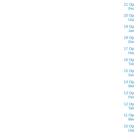
21 Og
Per
20 Og
Ula
19 Ogo
Jam
18 Og
Den
17 Og
Had
16 Og
Tid
15 Og
Ges
14 Og
Mel
13 Og
Per
12 Og
Tah
11 Og
Men
10 Og
Ula