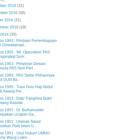
mber 2016
(31)
mber 2016
(30)
ber 2016
(31)
ember 2016
(28)
 2016
(30)
os 1983 : Pindaan Perlembagaan
 Dimuktamad...
s 1955 : 'Mr. Opposition' PAS
gangkat Sum...
os 1953 : Pimpinan Dewan
uda PAS Sesi Pert...
s 1993 : PAS Sertai Pilihanraya
il DUN Ba...
os 1995 : Tuan Guru Haji Abdul
i Awang Per...
os 1953 : Dato' Panglima Bukit
tang Rasmik...
os 1957 : Dr. Burhanuddin
paikan Ucapan Da...
os 1951 : Ulamak Tekad
uhkan Parti Islam U...
os 1951 : Usul Hukum UMNO
ima Wang Loteri ...