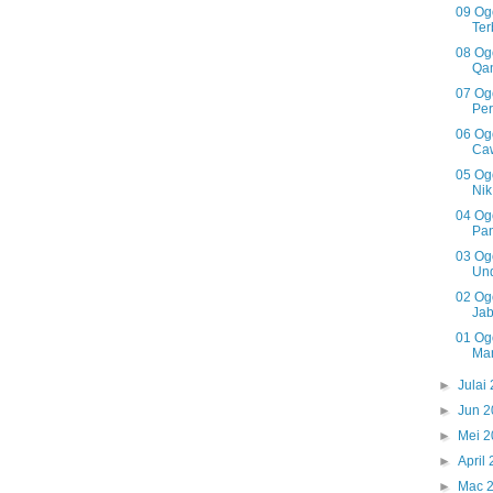
09 Og
Ter
08 Og
Qan
07 Og
Per
06 Og
Caw
05 Og
Nik
04 Og
Pan
03 Og
Und
02 Og
Jab
01 Og
Ma
►
Julai
►
Jun 
►
Mei 
►
April
►
Mac 