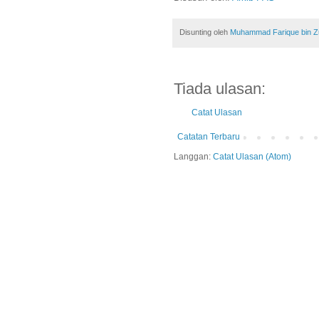
Disunting oleh
Muhammad Farique bin Zub
Tiada ulasan:
Catat Ulasan
Catatan Terbaru
Langgan:
Catat Ulasan (Atom)