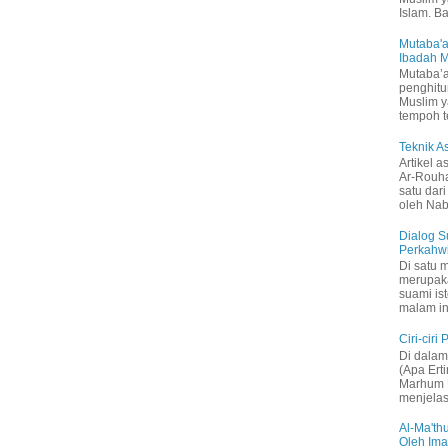
Islam. B
Mutaba'a
Ibadah 
Mutaba’a
penghitu
Muslim y
tempoh t
Teknik 
Artikel a
Ar-Rouh
satu dari
oleh Nabi
Dialog S
Perkahw
Di satu 
merupak
suami is
malam in
Ciri-ciri
Di dalam 
(Apa Ert
Marhum U
menjelas
Al-Ma'thu
Oleh Im