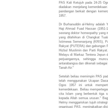
PAS Kali Ketujuh pada 24-25 Ogo
diadakan menjelang kemerdekaan
pandangan berkait dengan kemer
1957.
Dr Burhanuddin al-Helmy adalah 
Haji Ahmad Fuad Hassan (1951-19
seorang doktor homeopathy yang m
yang dilahirkan di Changkat Tua
Istimewa Semenanjung (KRIS), P
Rakyat (PUTERA) dan gabungan P
Hizbul Muslimin dan Parti Rakyat
Melayu di Markaz Tentera Jepun di
perjuangannya, sehingga muncu
antarabangsa dan dikenali sebagai
Tanah Air."
Setelah beliau memimpin PAS pada
telah menggunakan Ucapan Dasa
Ogos 1957 ini untuk mempert
kemerdekaan. Beliau mempertegas
cita Islam yang berbentuk tiga s
kepada Allah semua urusan." Bagi
Helmy menggariskan tujuh strateg
organisasi PAS, meningkatkan disi