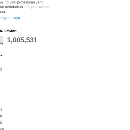
 individu profesional yang
dan berlatarkan ilmu perakaunan
gan.
 lengkap saya
NG UMMAH
1,005,531
G
2)
4)
0)
5)
63)