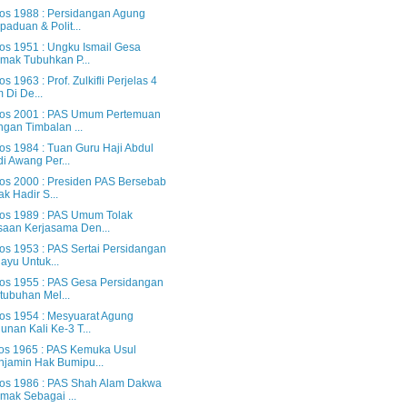
os 1988 : Persidangan Agung
paduan & Polit...
os 1951 : Ungku Ismail Gesa
mak Tubuhkan P...
s 1963 : Prof. Zulkifli Perjelas 4
 Di De...
os 2001 : PAS Umum Pertemuan
gan Timbalan ...
os 1984 : Tuan Guru Haji Abdul
i Awang Per...
os 2000 : Presiden PAS Bersebab
ak Hadir S...
os 1989 : PAS Umum Tolak
aan Kerjasama Den...
os 1953 : PAS Sertai Persidangan
ayu Untuk...
os 1955 : PAS Gesa Persidangan
tubuhan Mel...
os 1954 : Mesyuarat Agung
unan Kali Ke-3 T...
os 1965 : PAS Kemuka Usul
jamin Hak Bumipu...
os 1986 : PAS Shah Alam Dakwa
mak Sebagai ...