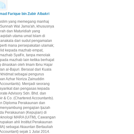
d Farique bin Zubir Albakri
uslim yang memegang manhaj
i Sunnah Wal Jama'ah, khususnya
airah dan Maturidiah yang
aqidah utama umat Islam di
Manakala dari sudut pengamalan
perti mana persepakatan ulamak;
qlid kepada mazhab empat,
mazhab Syafi'e, tanpa menolak
epada mazhab lain ketika berhajat
g dinaskan oleh Imam Ibnu Hajar
dan al-Bajuri. Berasal dari Kuala
rkhidmat sebagai pengurus
uan Azhar Noriza Zainuddin
Accountants). Menjadi seorang
 syarikat dan pengasas kepada
rate Advisory Sdn. Bhd. dan
ir & Co. (Chartered Accountants).
an Diploma Perakaunan dan
 menyambung pengajian Ijazah
da Perakaunan (Kepujian) di
 Teknologi MARA (UiTM), Cawangan
upakan ahli Institut Perakaunan
IA) sebagai Akauntan Bertauliah
Accountant) sejak 1 Julai 2014.