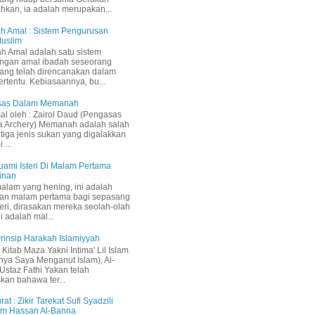
ahkan, ia adalah merupakan...
h Amal : Sistem Pengurusan
Muslim
h Amal adalah satu sistem
ngan amal ibadah seseorang
ang telah direncanakan dalam
ertentu. Kebiasaannya, bu...
Asas Dalam Memanah
sal oleh : Zairol Daud (Pengasas
a Archery) Memanah adalah salah
 tiga jenis sukan yang digalakkan
 ...
uami Isteri Di Malam Pertama
inan
malam yang hening, ini adalah
an malam pertama bagi sepasang
teri, dirasakan mereka seolah-olah
i adalah mal...
 Prinsip Harakah Islamiyyah
Kitab Maza Yakni Intima' Lil Islam
inya Saya Menganut Islam), Al-
staz Fathi Yakan telah
kan bahawa ter...
rat : Zikir Tarekat Sufi Syadzili
am Hassan Al-Banna