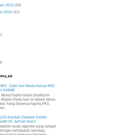
ari 2016
(29)
ri 2016
(31)
2)
3)
OPULAR
983 : Dato' Asri Muda Keluar PAS
n HAMIM
. Mohd Fadhli Ghani (Institut Al-
 Mubin) Pada hari ini dalam tahun
kas Yang Dipertua Agung PAS,
hd...
 (10) Kaedah Dakwah Dalam
heikh Dr. Jum'ah Amin)
adalah suatu agenda yang sangat
 dengan kehidupan seorang
yang hidup bersama Gerakan