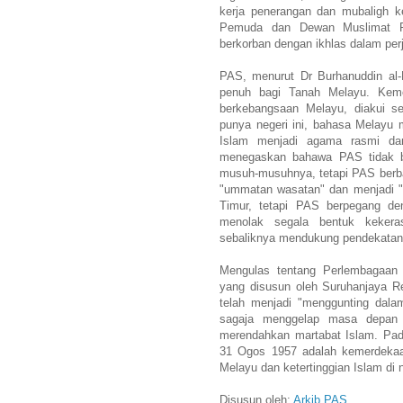
kerja penerangan dan mubaligh
Pemuda dan Dewan Muslimat PAS
berkorban dengan ikhlas dalam per
PAS, menurut Dr Burhanuddin al
penuh bagi Tanah Melayu. Keme
berkebangsaan Melayu, diakui s
punya negeri ini, bahasa Melayu 
Islam menjadi agama rasmi dan 
menegaskan bahawa PAS tidak be
musuh-musuhnya, tetapi PAS berba
"ummatan wasatan" dan menjadi "
Timur, tetapi PAS berpegang de
menolak segala bentuk keker
sebaliknya mendukung pendekatan
Mengulas tentang Perlembagaan 
yang disusun oleh Suruhanjaya R
telah menjadi "menggunting dalam
sagaja menggelap masa depan 
merendahkan martabat Islam. Pa
31 Ogos 1957 adalah kemerdekaa
Melayu dan ketertinggian Islam di n
Disusun oleh:
Arkib PAS