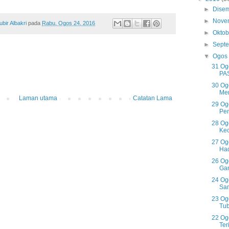
►
Dise
►
Nove
ir Albakri
pada
Rabu, Ogos 24, 2016
►
Okto
►
Sept
▼
Ogos
31 Og
PAS
30 Ogo
Men
Laman utama
Catatan Lama
29 Og
Pem
28 Ogo
Kec
27 Og
Had
26 Og
Gan
24 Og
Sam
23 Og
Tub
22 Og
Ter