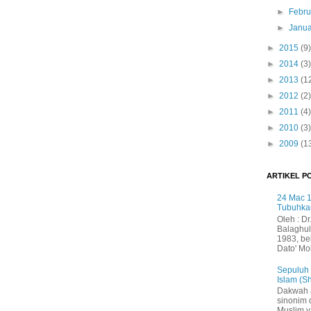
►
Febru
►
Janua
►
2015
(9)
►
2014
(3)
►
2013
(1
►
2012
(2)
►
2011
(4)
►
2010
(3)
►
2009
(1
ARTIKEL P
24 Mac 1
Tubuhka
Oleh : Dr
Balaghul
1983, be
Dato' Mo
Sepuluh
Islam (S
Dakwah 
sinonim
Muslim 