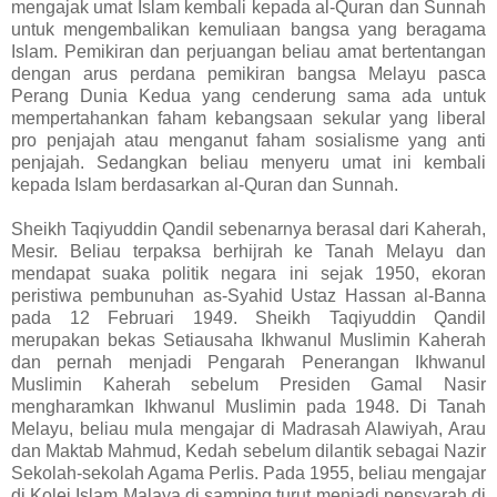
mengajak umat Islam kembali kepada al-Quran dan Sunnah
untuk mengembalikan kemuliaan bangsa yang beragama
Islam. Pemikiran dan perjuangan beliau amat bertentangan
dengan arus perdana pemikiran bangsa Melayu pasca
Perang Dunia Kedua yang cenderung sama ada untuk
mempertahankan faham kebangsaan sekular yang liberal
pro penjajah atau menganut faham sosialisme yang anti
penjajah. Sedangkan beliau menyeru umat ini kembali
kepada Islam berdasarkan al-Quran dan Sunnah.
Sheikh Taqiyuddin Qandil sebenarnya berasal dari Kaherah,
Mesir. Beliau terpaksa berhijrah ke Tanah Melayu dan
mendapat suaka politik negara ini sejak 1950, ekoran
peristiwa pembunuhan as-Syahid Ustaz Hassan al-Banna
pada 12 Februari 1949. Sheikh Taqiyuddin Qandil
merupakan bekas Setiausaha Ikhwanul Muslimin Kaherah
dan pernah menjadi Pengarah Penerangan Ikhwanul
Muslimin Kaherah sebelum Presiden Gamal Nasir
mengharamkan Ikhwanul Muslimin pada 1948. Di Tanah
Melayu, beliau mula mengajar di Madrasah Alawiyah, Arau
dan Maktab Mahmud, Kedah sebelum dilantik sebagai Nazir
Sekolah-sekolah Agama Perlis. Pada 1955, beliau mengajar
di Kolej Islam Malaya di samping turut menjadi pensyarah di