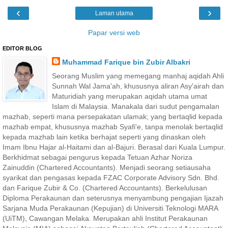
‹
›
Laman utama
Papar versi web
EDITOR BLOG
Muhammad Farique bin Zubir Albakri
Seorang Muslim yang memegang manhaj aqidah Ahli
Sunnah Wal Jama'ah, khususnya aliran Asy'airah dan
Maturidiah yang merupakan aqidah utama umat
Islam di Malaysia. Manakala dari sudut pengamalan
mazhab, seperti mana persepakatan ulamak; yang bertaqlid kepada
mazhab empat, khususnya mazhab Syafi'e, tanpa menolak bertaqlid
kepada mazhab lain ketika berhajat seperti yang dinaskan oleh
Imam Ibnu Hajar al-Haitami dan al-Bajuri. Berasal dari Kuala Lumpur.
Berkhidmat sebagai pengurus kepada Tetuan Azhar Noriza
Zainuddin (Chartered Accountants). Menjadi seorang setiausaha
syarikat dan pengasas kepada FZAC Corporate Advisory Sdn. Bhd.
dan Farique Zubir & Co. (Chartered Accountants). Berkelulusan
Diploma Perakaunan dan seterusnya menyambung pengajian Ijazah
Sarjana Muda Perakaunan (Kepujian) di Universiti Teknologi MARA
(UiTM), Cawangan Melaka. Merupakan ahli Institut Perakaunan