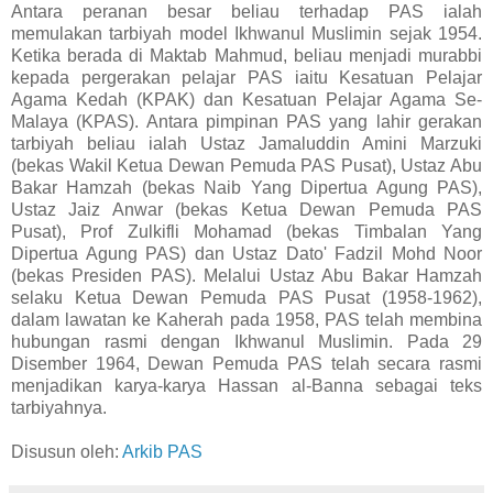
Antara peranan besar beliau terhadap PAS ialah
memulakan tarbiyah model Ikhwanul Muslimin sejak 1954.
Ketika berada di Maktab Mahmud, beliau menjadi murabbi
kepada pergerakan pelajar PAS iaitu Kesatuan Pelajar
Agama Kedah (KPAK) dan Kesatuan Pelajar Agama Se-
Malaya (KPAS). Antara pimpinan PAS yang lahir gerakan
tarbiyah beliau ialah Ustaz Jamaluddin Amini Marzuki
(bekas Wakil Ketua Dewan Pemuda PAS Pusat), Ustaz Abu
Bakar Hamzah (bekas Naib Yang Dipertua Agung PAS),
Ustaz Jaiz Anwar (bekas Ketua Dewan Pemuda PAS
Pusat), Prof Zulkifli Mohamad (bekas Timbalan Yang
Dipertua Agung PAS) dan Ustaz Dato' Fadzil Mohd Noor
(bekas Presiden PAS). Melalui Ustaz Abu Bakar Hamzah
selaku Ketua Dewan Pemuda PAS Pusat (1958-1962),
dalam lawatan ke Kaherah pada 1958, PAS telah membina
hubungan rasmi dengan Ikhwanul Muslimin. Pada 29
Disember 1964, Dewan Pemuda PAS telah secara rasmi
menjadikan karya-karya Hassan al-Banna sebagai teks
tarbiyahnya.
Disusun oleh:
Arkib PAS