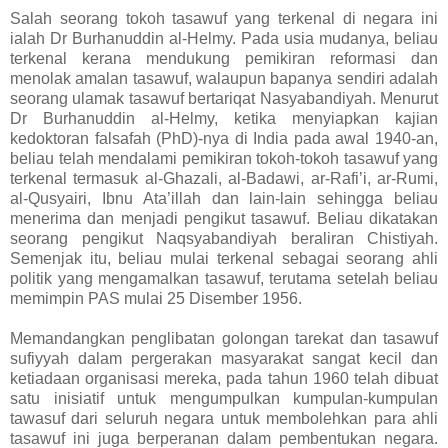
Salah seorang tokoh tasawuf yang terkenal di negara ini
ialah Dr Burhanuddin al-Helmy. Pada usia mudanya, beliau
terkenal kerana mendukung pemikiran reformasi dan
menolak amalan tasawuf, walaupun bapanya sendiri adalah
seorang ulamak tasawuf bertariqat Nasyabandiyah. Menurut
Dr Burhanuddin al-Helmy, ketika menyiapkan kajian
kedoktoran falsafah (PhD)-nya di India pada awal 1940-an,
beliau telah mendalami pemikiran tokoh-tokoh tasawuf yang
terkenal termasuk al-Ghazali, al-Badawi, ar-Rafi’i, ar-Rumi,
al-Qusyairi, Ibnu Ata’illah dan lain-lain sehingga beliau
menerima dan menjadi pengikut tasawuf. Beliau dikatakan
seorang pengikut Naqsyabandiyah beraliran Chistiyah.
Semenjak itu, beliau mulai terkenal sebagai seorang ahli
politik yang mengamalkan tasawuf, terutama setelah beliau
memimpin PAS mulai 25 Disember 1956.
Memandangkan penglibatan golongan tarekat dan tasawuf
sufiyyah dalam pergerakan masyarakat sangat kecil dan
ketiadaan organisasi mereka, pada tahun 1960 telah dibuat
satu inisiatif untuk mengumpulkan kumpulan-kumpulan
tawasuf dari seluruh negara untuk membolehkan para ahli
tasawuf ini juga berperanan dalam pembentukan negara.