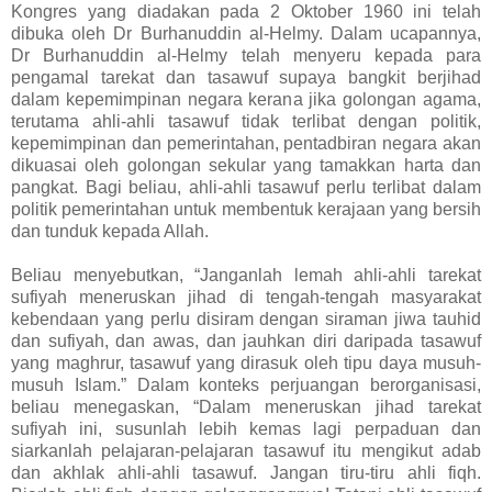
Kongres yang diadakan pada 2 Oktober 1960 ini telah
dibuka oleh Dr Burhanuddin al-Helmy. Dalam ucapannya,
Dr Burhanuddin al-Helmy telah menyeru kepada para
pengamal tarekat dan tasawuf supaya bangkit berjihad
dalam kepemimpinan negara kerana jika golongan agama,
terutama ahli-ahli tasawuf tidak terlibat dengan politik,
kepemimpinan dan pemerintahan, pentadbiran negara akan
dikuasai oleh golongan sekular yang tamakkan harta dan
pangkat. Bagi beliau, ahli-ahli tasawuf perlu terlibat dalam
politik pemerintahan untuk membentuk kerajaan yang bersih
dan tunduk kepada Allah.
Beliau menyebutkan, “Janganlah lemah ahli-ahli tarekat
sufiyah meneruskan jihad di tengah-tengah masyarakat
kebendaan yang perlu disiram dengan siraman jiwa tauhid
dan sufiyah, dan awas, dan jauhkan diri daripada tasawuf
yang maghrur, tasawuf yang dirasuk oleh tipu daya musuh-
musuh Islam.” Dalam konteks perjuangan berorganisasi,
beliau menegaskan, “Dalam meneruskan jihad tarekat
sufiyah ini, susunlah lebih kemas lagi perpaduan dan
siarkanlah pelajaran-pelajaran tasawuf itu mengikut adab
dan akhlak ahli-ahli tasawuf. Jangan tiru-tiru ahli fiqh.