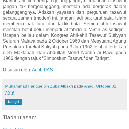
Biarlah ahli fiqh dengan gelanggangnya! Tetapi ahli tasawuf
jangan tak bergelanggang, mestilah ada bergerak dalam
gelanggangnya. Adakah yayasan dan perguruan tasawuf
secara zaman (moden) ini, jangan jadi pak turut saja. Islam
membenci pak turut dan taklik buta. Semua ahli tasawuf
mestilah betul-betul menjadi at-tabi’in al-‘arifin as-sodiqin.”
Ucapan beliau dalam Kongres Ahli-ahli Tasawuf Sufiyyah
Seluruh Malaya pada 2 Oktober 1960 dan Mesyuarat Agung
Persatuan Tarekat Sufiyah pada 3 Jun 1962 telah diterbitkan
oleh Maktabah Haji Abdullah Mohd Nordin ar-Rawi pada
1966 dengan tajuk “Simposium Tasawuf dan Tariqat.”
Disusun oleh:
Arkib PAS
Muhammad Farique bin Zubir Albakri
pada
Ahad, Oktober 02,
2016
Kongsi
Tiada ulasan: