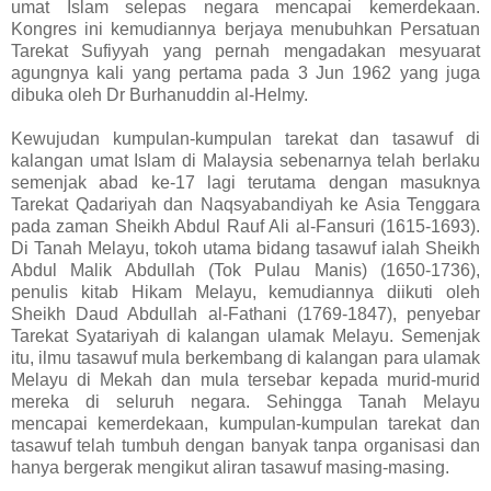
umat Islam selepas negara mencapai kemerdekaan.
Kongres ini kemudiannya berjaya menubuhkan Persatuan
Tarekat Sufiyyah yang pernah mengadakan mesyuarat
agungnya kali yang pertama pada 3 Jun 1962 yang juga
dibuka oleh Dr Burhanuddin al-Helmy.
Kewujudan kumpulan-kumpulan tarekat dan tasawuf di
kalangan umat Islam di Malaysia sebenarnya telah berlaku
semenjak abad ke-17 lagi terutama dengan masuknya
Tarekat Qadariyah dan Naqsyabandiyah ke Asia Tenggara
pada zaman Sheikh Abdul Rauf Ali al-Fansuri (1615-1693).
Di Tanah Melayu, tokoh utama bidang tasawuf ialah Sheikh
Abdul Malik Abdullah (Tok Pulau Manis) (1650-1736),
penulis kitab Hikam Melayu, kemudiannya diikuti oleh
Sheikh Daud Abdullah al-Fathani (1769-1847), penyebar
Tarekat Syatariyah di kalangan ulamak Melayu. Semenjak
itu, ilmu tasawuf mula berkembang di kalangan para ulamak
Melayu di Mekah dan mula tersebar kepada murid-murid
mereka di seluruh negara. Sehingga Tanah Melayu
mencapai kemerdekaan, kumpulan-kumpulan tarekat dan
tasawuf telah tumbuh dengan banyak tanpa organisasi dan
hanya bergerak mengikut aliran tasawuf masing-masing.