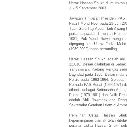
Ustaz Hassan Shukri diumumkan p
11-15 September 2003.
Jawatan Timbalan Presiden PAS k
Fadzil Mohd Noor pada 23 Jun 20
Tuan Guru Haji Abdul Hadi Awang 
pertama jawatan Timbalan Preside
1981, Pak Yusof Rawa mengalah
dipegang oleh Ustaz Fadzil Mohd
(1989-2002) tanpa bertanding.
Ustaz Hassan Shukri adalah ah
12,016. Beliau dilahirkan di Sab
Yahyawiyah, Padang Rengas sebelu
Baghdad pada 1968. Beliau mula
Perak pada 1963-1964. Selepas 
Pemuda PAS Pusat (1968-1971) d
dilantik sebagai Setiausaha Agu
Pusat (1979-1981) dan Naib Presi
adalah Ahli Jawatankuasa Pen
Sekretariat Gerakan Islam di Amm
Pemilihan Ustaz Hassan Shukr
kepemimpinan ulamak telah ditolak
peranan Ustaz Hassan Shukri seba