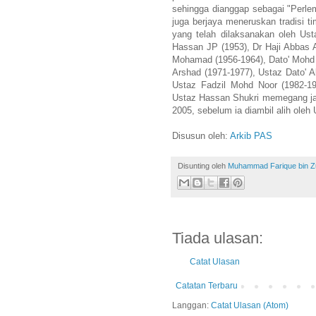
sehingga dianggap sebagai "Perle
juga berjaya meneruskan tradisi t
yang telah dilaksanakan oleh Ust
Hassan JP (1953), Dr Haji Abbas A
Mohamad (1956-1964), Dato' Mohd 
Arshad (1971-1977), Ustaz Dato' 
Ustaz Fadzil Mohd Noor (1982-19
Ustaz Hassan Shukri memegang ja
2005, sebelum ia diambil alih oleh
Disusun oleh:
Arkib PAS
Disunting oleh
Muhammad Farique bin Zub
Tiada ulasan:
Catat Ulasan
Catatan Terbaru
Langgan:
Catat Ulasan (Atom)