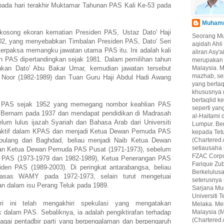
ada hari terakhir Muktamar Tahunan PAS Kali Ke-53 pada
Muhamma
osong ekoran kematian Presiden PAS, Ustaz Dato' Haji
Seorang M
02, yang menyebabkan Timbalan Presiden PAS, Dato' Seri
aqidah Ahl
terpaksa memangku jawatan utama PAS itu. Ini adalah kali
aliran Asy'
n PAS dipertandingkan sejak 1981. Dalam pemilihan tahun
merupakan 
kan Dato' Abu Bakar Umar, kemudian jawatan tersebut
Malaysia. 
mazhab, se
 Noor (1982-1989) dan Tuan Guru Haji Abdul Hadi Awang
yang berta
khususnya 
bertaqlid k
li PAS sejak 1952 yang memegang nombor keahlian PAS
seperti yan
ak Bernam pada 1937 dan mendapat pendidikan di Madrasah
al-Haitami 
m lulus ijazah Syariah dan Bahasa Arab dari Universiti
Lumpur. Be
 aktif dalam KPAS dan menjadi Ketua Dewan Pemuda PAS
kepada Tet
pulang dari Baghdad, beliau menjadi Naib Ketua Dewan
(Chartered 
setiausaha
an Ketua Dewan Pemuda PAS Pusat (1971-1973), sebelum
FZAC Corpo
ng PAS (1973-1979 dan 1982-1989), Ketua Penerangan PAS
Farique Zub
den PAS (1989-2003). Di peringkat antarabangsa, beliau
Berkelulus
gasas WAMY pada 1972-1973, selain turut mengetuai
seterusnya
an dalam isu Perang Teluk pada 1989.
Sarjana Mu
Universiti
i ini telah mengakhiri spekulasi yang mengatakan
Melaka. Mer
 dalam PAS. Sebaliknya, ia adalah pengiktirafan terhadap
Malaysia (M
(Chartered 
gai pentadbir parti yang berpengalaman dan berpengaruh