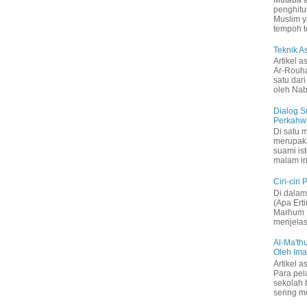
Mutaba’a
penghitu
Muslim y
tempoh t
Teknik 
Artikel a
Ar-Rouh
satu dari
oleh Nabi
Dialog S
Perkahw
Di satu 
merupak
suami is
malam in
Ciri-ciri
Di dalam 
(Apa Ert
Marhum U
menjelas
Al-Ma'thu
Oleh Im
Artikel a
Para pel
sekolah 
sering me