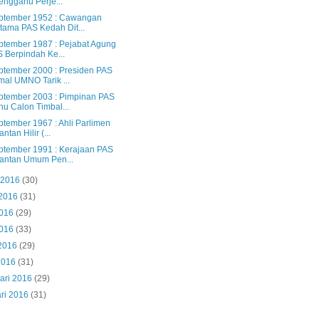
engganu Perje...
ptember 1952 : Cawangan
tama PAS Kedah Dit...
ptember 1987 : Pejabat Agung
 Berpindah Ke...
ptember 2000 : Presiden PAS
al UMNO Tarik ...
ptember 2003 : Pimpinan PAS
u Calon Timbal...
ptember 1967 : Ahli Parlimen
ntan Hilir (...
ptember 1991 : Kerajaan PAS
antan Umum Pen...
 2016
(30)
 2016
(31)
2016
(29)
2016
(33)
 2016
(29)
2016
(31)
ari 2016
(29)
ri 2016
(31)