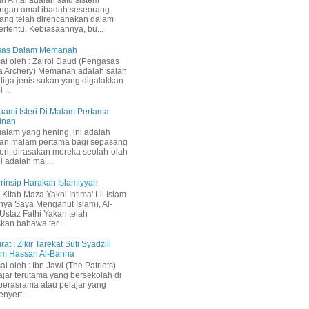
h Amal adalah satu sistem
ngan amal ibadah seseorang
ang telah direncanakan dalam
ertentu. Kebiasaannya, bu...
Asas Dalam Memanah
sal oleh : Zairol Daud (Pengasas
a Archery) Memanah adalah salah
 tiga jenis sukan yang digalakkan
 ...
uami Isteri Di Malam Pertama
inan
malam yang hening, ini adalah
an malam pertama bagi sepasang
teri, dirasakan mereka seolah-olah
i adalah mal...
 Prinsip Harakah Islamiyyah
Kitab Maza Yakni Intima' Lil Islam
inya Saya Menganut Islam), Al-
staz Fathi Yakan telah
kan bahawa ter...
rat : Zikir Tarekat Sufi Syadzili
am Hassan Al-Banna
sal oleh : Ibn Jawi (The Patriots)
ajar terutama yang bersekolah di
berasrama atau pelajar yang
nyert...