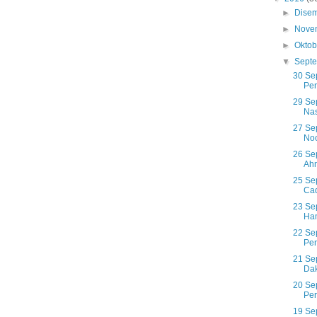
►
Dise
►
Nove
►
Okto
▼
Sept
30 Se
Pen
29 Se
Nas
27 Se
Noo
26 Se
Ahm
25 Se
Cad
23 Se
Ham
22 Se
Pe
21 Se
Dak
20 Se
Per
19 Se