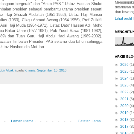
Mengimpikan
mbagaan bergerak" dan "Arkib PAS." Ustaz Hassan Shukri
ditarbiyah 
imbalan presiden sebagai pembantu utama presiden seperti
dan kewan
az Haji Ghazali Abdullah (1951-1953), Ustaz Haji Mansor
Lihat profil
lias (1953), Cikgu Ahmad Awang (1954-1956), Prof Zulkifli
Asri Haji Muda (1964-1971), Ustaz Dato' Hassan Adli Mohd
Abu Bakar Umar (1977-1981), Pak Yusof Rawa (1981-1982),
MENGHITU
89) dan Tuan Guru Haji Abdul Hadi Awang (1989-2002).
watan Timbalan Presiden PAS selama dua tahun sehingga
 Ustaz Nasharudin Mat Isa.
ARKIB BLO
►
2026
(1)
ir Albakri
pada
Khamis, September 15, 2016
►
2025
(1
►
2024
(1)
►
2023
(4)
►
2022
(2)
►
2021
(6)
►
2020
(4)
►
2019
(1
►
2018
(3
Laman utama
Catatan Lama
►
2017
(8
▼
2016
(3