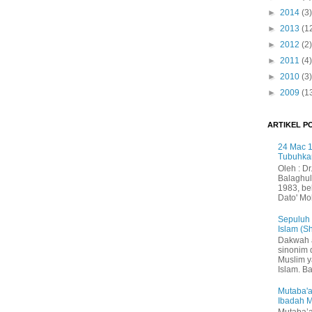
►
2014
(3)
►
2013
(1
►
2012
(2)
►
2011
(4)
►
2010
(3)
►
2009
(1
ARTIKEL P
24 Mac 1
Tubuhka
Oleh : Dr
Balaghul
1983, be
Dato' Mo
Sepuluh
Islam (S
Dakwah 
sinonim
Muslim 
Islam. B
Mutaba'a
Ibadah 