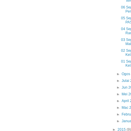
Ter
06 Se
Per
05 Se
PAS
04 Se
Ram
03 Se
Mah
02 Se
Kela
01 Se
Kel
►
Ogos
►
Julai
►
Jun 
►
Mei 
►
April
►
Mac 
►
Febru
►
Janua
►
2015
(9)