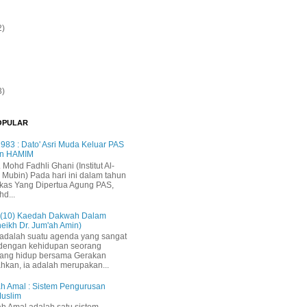
2)
3)
OPULAR
983 : Dato' Asri Muda Keluar PAS
n HAMIM
. Mohd Fadhli Ghani (Institut Al-
 Mubin) Pada hari ini dalam tahun
kas Yang Dipertua Agung PAS,
hd...
 (10) Kaedah Dakwah Dalam
heikh Dr. Jum'ah Amin)
adalah suatu agenda yang sangat
 dengan kehidupan seorang
yang hidup bersama Gerakan
ahkan, ia adalah merupakan...
h Amal : Sistem Pengurusan
Muslim