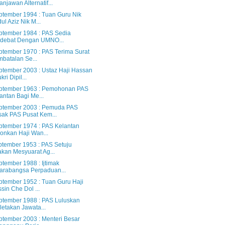
anjawan Alternatif...
ptember 1994 : Tuan Guru Nik
ul Aziz Nik M...
ptember 1984 : PAS Sedia
rdebat Dengan UMNO...
ptember 1970 : PAS Terima Surat
batalan Se...
ptember 2003 : Ustaz Haji Hassan
kri Dipil...
ptember 1963 : Pemohonan PAS
antan Bagi Me...
ptember 2003 : Pemuda PAS
ak PAS Pusat Kem...
ptember 1974 : PAS Kelantan
onkan Haji Wan...
ptember 1953 : PAS Setuju
kan Mesyuarat Ag...
tember 1988 : Ijtimak
arabangsa Perpaduan...
ptember 1952 : Tuan Guru Haji
sin Che Dol ...
ptember 1988 : PAS Luluskan
letakan Jawata...
ptember 2003 : Menteri Besar