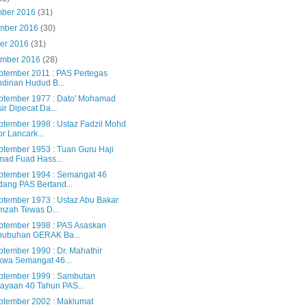
mber 2016
(31)
mber 2016
(30)
ber 2016
(31)
ember 2016
(28)
ptember 2011 : PAS Pertegas
dirian Hudud B...
ptember 1977 : Dato' Mohamad
ir Dipecat Da...
ptember 1998 : Ustaz Fadzil Mohd
r Lancark...
ptember 1953 : Tuan Guru Haji
ad Fuad Hass...
ptember 1994 : Semangat 46
ang PAS Bertand...
ptember 1973 : Ustaz Abu Bakar
zah Tewas D...
ptember 1998 : PAS Asaskan
nubuhan GERAK Ba...
ptember 1990 : Dr. Mahathir
wa Semangat 46...
ptember 1999 : Sambutan
ayaan 40 Tahun PAS...
ptember 2002 : Maklumat