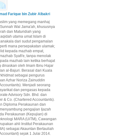
d Farique bin Zubir Albakri
uslim yang memegang manhaj
i Sunnah Wal Jama'ah, khususnya
airah dan Maturidiah yang
aqidah utama umat Islam di
Manakala dari sudut pengamalan
perti mana persepakatan ulamak;
qlid kepada mazhab empat,
mazhab Syafi'e, tanpa menolak
epada mazhab lain ketika berhajat
g dinaskan oleh Imam Ibnu Hajar
dan al-Bajuri. Berasal dari Kuala
rkhidmat sebagai pengurus
uan Azhar Noriza Zainuddin
Accountants). Menjadi seorang
 syarikat dan pengasas kepada
rate Advisory Sdn. Bhd. dan
ir & Co. (Chartered Accountants).
an Diploma Perakaunan dan
 menyambung pengajian Ijazah
da Perakaunan (Kepujian) di
 Teknologi MARA (UiTM), Cawangan
upakan ahli Institut Perakaunan
IA) sebagai Akauntan Bertauliah
Accountant) sejak 1 Julai 2014.