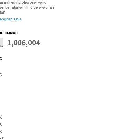
 individu profesional yang
dan berlatarkan ilmu perakaunan
gan.
 lengkap saya
NG UMMAH
1,006,004
G
2)
4)
0)
5)
63)