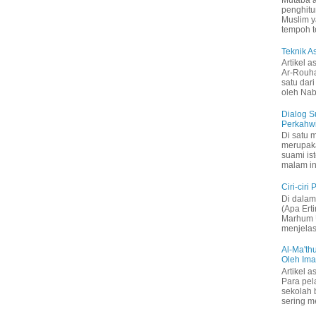
Mutaba’a
penghitu
Muslim y
tempoh t
Teknik 
Artikel a
Ar-Rouh
satu dari
oleh Nabi
Dialog S
Perkahw
Di satu 
merupak
suami is
malam in
Ciri-ciri
Di dalam 
(Apa Ert
Marhum U
menjelas
Al-Ma'thu
Oleh Im
Artikel a
Para pel
sekolah 
sering me