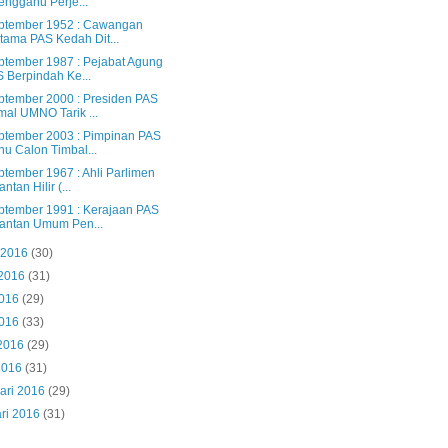
engganu Perje...
ptember 1952 : Cawangan
tama PAS Kedah Dit...
ptember 1987 : Pejabat Agung
 Berpindah Ke...
ptember 2000 : Presiden PAS
al UMNO Tarik ...
ptember 2003 : Pimpinan PAS
u Calon Timbal...
ptember 1967 : Ahli Parlimen
ntan Hilir (...
ptember 1991 : Kerajaan PAS
antan Umum Pen...
 2016
(30)
 2016
(31)
2016
(29)
2016
(33)
 2016
(29)
2016
(31)
ari 2016
(29)
ri 2016
(31)