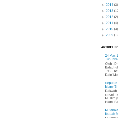
►
2014
(3)
►
2013
(1
►
2012
(2)
►
2011
(4)
►
2010
(3)
►
2009
(1
ARTIKEL P
24 Mac 1
Tubuhka
Oleh : Dr
Balaghul
1983, be
Dato' Mo
Sepuluh
Islam (S
Dakwah 
sinonim
Muslim 
Islam. B
Mutaba'a
Ibadah 