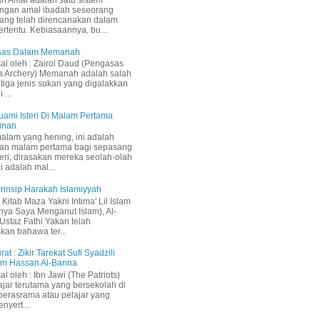
h Amal adalah satu sistem
ngan amal ibadah seseorang
ang telah direncanakan dalam
ertentu. Kebiasaannya, bu...
Asas Dalam Memanah
sal oleh : Zairol Daud (Pengasas
a Archery) Memanah adalah salah
 tiga jenis sukan yang digalakkan
 ...
uami Isteri Di Malam Pertama
inan
malam yang hening, ini adalah
an malam pertama bagi sepasang
teri, dirasakan mereka seolah-olah
i adalah mal...
 Prinsip Harakah Islamiyyah
Kitab Maza Yakni Intima' Lil Islam
inya Saya Menganut Islam), Al-
staz Fathi Yakan telah
kan bahawa ter...
rat : Zikir Tarekat Sufi Syadzili
am Hassan Al-Banna
sal oleh : Ibn Jawi (The Patriots)
ajar terutama yang bersekolah di
berasrama atau pelajar yang
nyert...