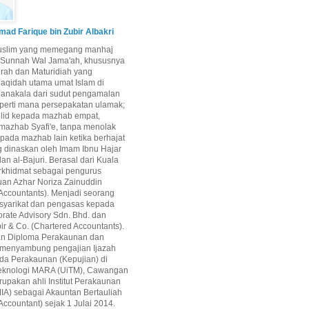
d Farique bin Zubir Albakri
uslim yang memegang manhaj
i Sunnah Wal Jama'ah, khususnya
airah dan Maturidiah yang
aqidah utama umat Islam di
Manakala dari sudut pengamalan
perti mana persepakatan ulamak;
qlid kepada mazhab empat,
mazhab Syafi'e, tanpa menolak
epada mazhab lain ketika berhajat
g dinaskan oleh Imam Ibnu Hajar
dan al-Bajuri. Berasal dari Kuala
rkhidmat sebagai pengurus
uan Azhar Noriza Zainuddin
Accountants). Menjadi seorang
 syarikat dan pengasas kepada
rate Advisory Sdn. Bhd. dan
ir & Co. (Chartered Accountants).
an Diploma Perakaunan dan
 menyambung pengajian Ijazah
da Perakaunan (Kepujian) di
 Teknologi MARA (UiTM), Cawangan
upakan ahli Institut Perakaunan
IA) sebagai Akauntan Bertauliah
Accountant) sejak 1 Julai 2014.