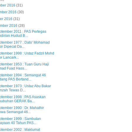
mber 2016
(31)
mber 2016
(30)
ber 2016
(31)
ember 2016
(28)
ptember 2011 : PAS Pertegas
dirian Hudud B...
ptember 1977 : Dato' Mohamad
ir Dipecat Da...
ptember 1998 : Ustaz Fadzil Mohd
r Lancark...
ptember 1953 : Tuan Guru Haji
ad Fuad Hass...
ptember 1994 : Semangat 46
ang PAS Bertand...
ptember 1973 : Ustaz Abu Bakar
zah Tewas D...
ptember 1998 : PAS Asaskan
nubuhan GERAK Ba...
ptember 1990 : Dr. Mahathir
wa Semangat 46...
ptember 1999 : Sambutan
ayaan 40 Tahun PAS...
ptember 2002 : Maklumat