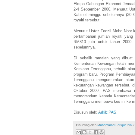
Ekspo Gabungan Ekonomi Jemaah
2-4 September 2000. Menurut Ust
Kabinet minggu sebelumnya (30 
royalti tersebut.
Menurut Ustaz Fadzil Mohd Noor lag
pertambahan jumlah royalti yang
RM810 juta untuk tahun 2000, 
sebelumnya.
Di sebalik ramalan yang dibuat
Kementerian Kewangan telah meng
Kerajaan Terengganu, sebalik aka
program baru, Program Pembiayaa
Terengganu mengumumkan akan 
kekurangan kewangan tersebut, d
Oktober 2000, PAS membawa i
memorandum kepada Kementerian
Terengganu membawa kes ini ke
Disusun oleh:
Arkib PAS
Disunting oleh
Muhammad Farique bin Zub