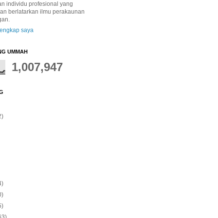
 individu profesional yang
dan berlatarkan ilmu perakaunan
gan.
 lengkap saya
NG UMMAH
1,007,947
G
2)
4)
0)
5)
63)