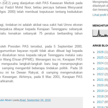
Mengimpikan
 (GEJ) yang dianjurkan oleh PAS Kawasan Merbok pada
ditarbiyah 
az Fadzil Mohd Noor, beliau percaya bahawa Mesyuarat
dan kewan
Ogos 2000) telah membuat keputusan tentang kedudukan
Lihat profil
i, tindakan ini adalah akibat rasa sakit hati Umno ekoran
MENGHITU
 terpaksa dibayar kepada Kerajaan Terengganu sebanyak
iaitu kenaikan sebanyak 75 peratus berbanding tahun
ARKIB BLO
 oleh Presiden PAS tersebut, pada 5 September 2000,
umumkan bayaran royalti tidak akan dibuat lagi kepada
►
2026
(1)
n disalurkan terus kepada rakyat Terengganu melalui satu
►
2025
(1
n Wang Ehsan (PPWE). Menangani isu ini, Kerajaan PAS
►
2024
(1)
mengusaha langkah-langkah baru bagi menampungkan
i samping mengambil beberapa tindakan politik. Pada 16
►
2023
(4)
su ini ke Dewan Rakyat, di samping mengemukakan
►
2022
(2)
 Kewangan. Akhirnya, pada 8 Mac 2001, Kerajaan PAS
►
2021
(6)
 mahkamah.
►
2020
(4)
►
2019
(1
►
2018
(3
ir Albakri
pada
Ahad, September 04, 2016
►
2017
(8
▼
2016
(3