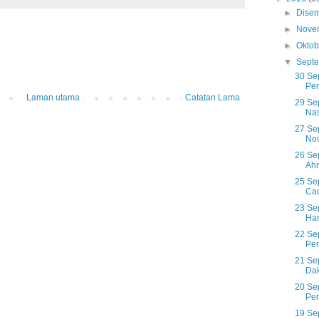
►
Dise
►
Nove
►
Okto
▼
Sept
30 Se
Pen
Laman utama
Catatan Lama
29 Se
Nas
27 Se
Noo
26 Se
Ahm
25 Se
Cad
23 Se
Ham
22 Se
Pe
21 Se
Dak
20 Se
Per
19 Se