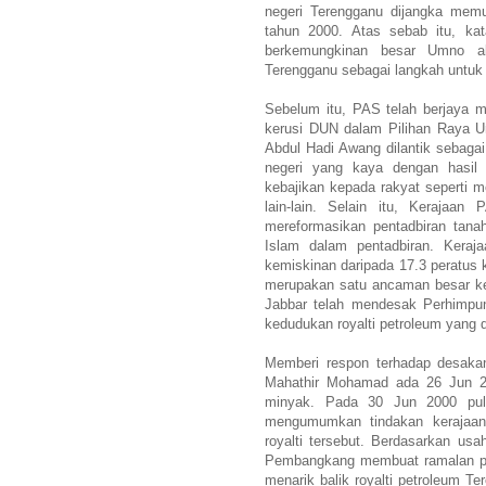
negeri Terengganu dijangka memu
tahun 2000. Atas sebab itu, ka
berkemungkinan besar Umno ak
Terengganu sebagai langkah untu
Sebelum itu, PAS telah berjaya 
kerusi DUN dalam Pilihan Raya 
Abdul Hadi Awang dilantik sebag
negeri yang kaya dengan hasil 
kebajikan kepada rakyat seperti m
lain-lain. Selain itu, Kerajaan
mereformasikan pentadbiran tana
Islam dalam pentadbiran. Kera
kemiskinan daripada 17.3 peratus 
merupakan satu ancaman besar k
Jabbar telah mendesak Perhimp
kedudukan royalti petroleum yang
Memberi respon terhadap desakan
Mahathir Mohamad ada 26 Jun 20
minyak. Pada 30 Jun 2000 pula
mengumumkan tindakan kerajaan 
royalti tersebut. Berdasarkan us
Pembangkang membuat ramalan pa
menarik balik royalti petroleum T