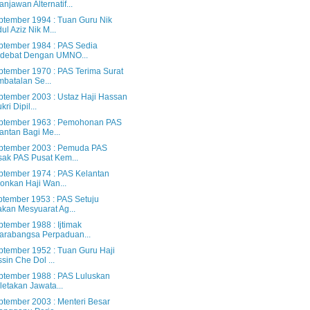
anjawan Alternatif...
ptember 1994 : Tuan Guru Nik
ul Aziz Nik M...
ptember 1984 : PAS Sedia
rdebat Dengan UMNO...
ptember 1970 : PAS Terima Surat
batalan Se...
ptember 2003 : Ustaz Haji Hassan
kri Dipil...
ptember 1963 : Pemohonan PAS
antan Bagi Me...
ptember 2003 : Pemuda PAS
ak PAS Pusat Kem...
ptember 1974 : PAS Kelantan
onkan Haji Wan...
ptember 1953 : PAS Setuju
kan Mesyuarat Ag...
tember 1988 : Ijtimak
arabangsa Perpaduan...
ptember 1952 : Tuan Guru Haji
sin Che Dol ...
ptember 1988 : PAS Luluskan
letakan Jawata...
ptember 2003 : Menteri Besar