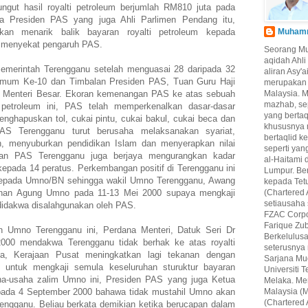
ngut hasil royalti petroleum berjumlah RM810 juta pada
ta Presiden PAS yang juga Ahli Parlimen Pendang itu,
an menarik balik bayaran royalti petroleum kepada
Muhamma
k menyekat pengaruh PAS.
Seorang M
aqidah Ahl
memerintah Terengganu setelah menguasai 28 daripada 32
aliran Asy'
Umum Ke-10 dan Timbalan Presiden PAS, Tuan Guru Haji
merupakan 
ai Menteri Besar. Ekoran kemenangan PAS ke atas sebuah
Malaysia. 
mazhab, se
petroleum ini, PAS telah memperkenalkan dasar-dasar
yang berta
enghapuskan tol, cukai pintu, cukai bakul, cukai beca dan
khususnya 
 PAS Terengganu turut berusaha melaksanakan syariat,
bertaqlid k
h, menyuburkan pendidikan Islam dan menyerapkan nilai
seperti yan
jaan PAS Terengganu juga berjaya mengurangkan kadar
al-Haitami 
kepada 14 peratus. Perkembangan positif di Terengganu ini
Lumpur. Be
epada Umno/BN sehingga wakil Umno Terengganu, Awang
kepada Tet
unan Agung Umno pada 11-13 Mei 2000 supaya mengkaji
(Chartered 
setiausaha
 didakwa disalahgunakan oleh PAS.
FZAC Corpo
Farique Zub
 Umno Terengganu ini, Perdana Menteri, Datuk Seri Dr
Berkelulus
00 mendakwa Terengganu tidak berhak ke atas royalti
seterusnya
, Kerajaan Pusat meningkatkan lagi tekanan dengan
Sarjana Mu
untuk mengkaji semula keseluruhan sturuktur bayaran
Universiti
aha-usaha zalim Umno ini, Presiden PAS yang juga Ketua
Melaka. Mer
da 4 September 2000 bahawa tidak mustahil Umno akan
Malaysia (M
(Chartered 
erengganu. Beliau berkata demikian ketika berucapan dalam