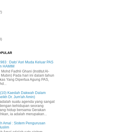
2)
3)
OPULAR
983 : Dato' Asri Muda Keluar PAS
n HAMIM
. Mohd Fadhli Ghani (Institut Al-
 Mubin) Pada hari ini dalam tahun
kas Yang Dipertua Agung PAS,
hd...
 (10) Kaedah Dakwah Dalam
heikh Dr. Jum'ah Amin)
adalah suatu agenda yang sangat
 dengan kehidupan seorang
yang hidup bersama Gerakan
ahkan, ia adalah merupakan...
h Amal : Sistem Pengurusan
Muslim