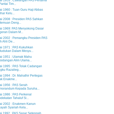
lai 1953 : Cawangan PAS Pertama
Pantai Tim...
ai 1960 : Tuan Guru Haji Abbas
ihar Kelu...
lai 2008 : Presiden PAS Sahkan
temuan Deng...
lai 1969: PAS Menyokong Dasar
eran Dalam M...
lai 2002 : Pemangku Presiden PAS
h Ahli De...
lai 1971 : PAS Kukuhkan
udukan Dalam Mesyu...
lai 1951 : Ulamak Mahu
sidangan Alim Ulama...
lai 1995 : PAS Tolak Cadangan
gku Razalieg...
ai 1994 : Dr. Mahathir Pertegas
ak Enakme...
lai 1956 : PAS Serah
morandum Kepada Suruha...
ai 1986 : PAS Perkenal
dekatan Tahaluf Si...
lai 2002 : Enakmen Kanun
ayah Syariah Kela...
lai 1992 : PAS Sasar Setengah