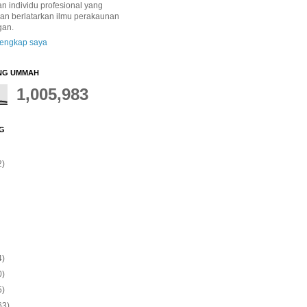
 individu profesional yang
dan berlatarkan ilmu perakaunan
gan.
 lengkap saya
NG UMMAH
1,005,983
G
2)
4)
0)
5)
63)