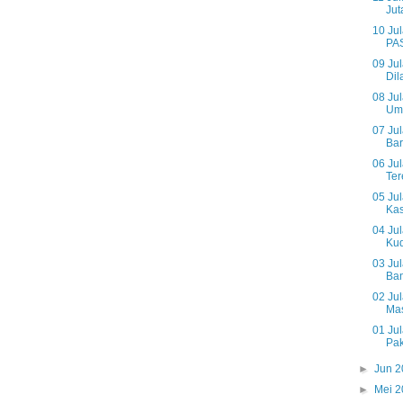
Jut
10 Ju
PAS
09 Jul
Dil
08 Jul
Umu
07 Jul
Bar
06 Ju
Ter
05 Ju
Kas
04 Ju
Kud
03 Ju
Ban
02 Jul
Mas
01 Ju
Pak
►
Jun 
►
Mei 