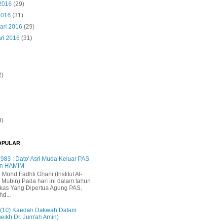
 2016
(29)
2016
(31)
ari 2016
(29)
ri 2016
(31)
2)
3)
OPULAR
983 : Dato' Asri Muda Keluar PAS
n HAMIM
. Mohd Fadhli Ghani (Institut Al-
 Mubin) Pada hari ini dalam tahun
kas Yang Dipertua Agung PAS,
hd...
 (10) Kaedah Dakwah Dalam
heikh Dr. Jum'ah Amin)