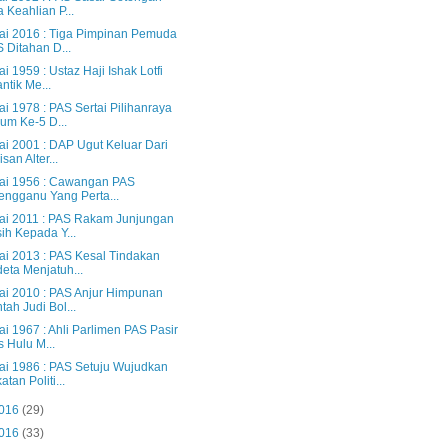
a Keahlian P...
lai 2016 : Tiga Pimpinan Pemuda
 Ditahan D...
ai 1959 : Ustaz Haji Ishak Lotfi
antik Me...
ai 1978 : PAS Sertai Pilihanraya
m Ke-5 D...
ai 2001 : DAP Ugut Keluar Dari
isan Alter...
lai 1956 : Cawangan PAS
engganu Yang Perta...
lai 2011 : PAS Rakam Junjungan
ih Kepada Y...
lai 2013 : PAS Kesal Tindakan
eta Menjatuh...
lai 2010 : PAS Anjur Himpunan
tah Judi Bol...
ai 1967 : Ahli Parlimen PAS Pasir
 Hulu M...
lai 1986 : PAS Setuju Wujudkan
atan Politi...
2016
(29)
2016
(33)