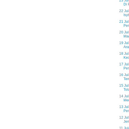
23 Ju
Di 
22 Jul
Isyt
21 Ju
Per
20 Ju
Mag
19 Ju
Ara
18 Ju
Ked
17 Ju
Per
16 Ju
Ten
15 Jul
Tol
14 Ju
Me
13 Jul
Pen
12 Ju
Jen
11 Ju