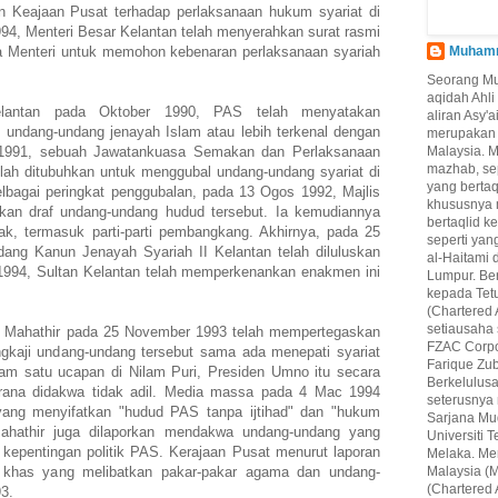
 Keajaan Pusat terhadap perlaksanaan hukum syariat di
994, Menteri Besar Kelantan telah menyerahkan surat rasmi
a Menteri untuk memohon kebenaran perlaksanaan syariah
Muhamma
Seorang M
aqidah Ahl
lantan pada Oktober 1990, PAS telah menyatakan
aliran Asy'
undang-undang jenayah Islam atau lebih terkenal dengan
merupakan 
1991, sebuah Jawatankuasa Semakan dan Perlaksanaan
Malaysia. 
mazhab, se
lah ditubuhkan untuk menggubal undang-undang syariat di
yang berta
pelbagai peringkat penggubalan, pada 13 Ogos 1992, Majlis
khususnya 
an draf undang-undang hudud tersebut. Ia kemudiannya
bertaqlid k
ak, termasuk parti-parti pembangkang. Akhirnya, pada 25
seperti yan
ng Kanun Jenayah Syariah II Kelantan telah diluluskan
al-Haitami 
1994, Sultan Kelantan telah memperkenankan enakmen ini
Lumpur. Be
kepada Tet
(Chartered 
setiausaha
r Mahathir pada 25 November 1993 telah mempertegaskan
FZAC Corpo
kaji undang-undang tersebut sama ada menepati syariat
Farique Zub
am satu ucapan di Nilam Puri, Presiden Umno itu secara
Berkelulus
rana didakwa tidak adil. Media massa pada 4 Mac 1994
seterusnya
ang menyifatkan "hudud PAS tanpa ijtihad" dan "hukum
Sarjana Mu
ahathir juga dilaporkan mendakwa undang-undang yang
Universiti
 kepentingan politik PAS. Kerajaan Pusat menurut laporan
Melaka. Mer
khas yang melibatkan pakar-pakar agama dan undang-
Malaysia (M
(Chartered 
3.