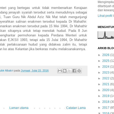
Mengimpikan
ditarbiyah 
teri yang bertegas untuk tidak membenarkan Kerajaan
dan kewan
dang jenayah syariah tersebut serta menuduhnya sebagai
Lihat profil
 Tuan Guru Nik Abdul Aziz Nik Mat telah mengunjungi
yerahkan salinan enakmen tersebut kepada Dr Mahathir.
enankan enakmen tersebut pada 15 Mei 1994, Dr Mahathir
MENGHITU
kan sikapnya untuk tetap menolak hudud. Pada 8 Jun
menghantar permohonan kepada Perdana Menteri untuk
an EJKSII 1993, tetapi ada 15 Julai 1994, Dr Mahathir
ak perlaksanaan hudud yang didakwa zalim itu, tetapi
ARKIB BLO
n ke atas Kelantan jika berkeras mahu melaksanakannya.
►
2026
(1)
►
2025
(1
►
2024
(1)
ir Albakri
pada
Jumaat, Julai 15, 2016
►
2023
(4)
►
2022
(2)
►
2021
(6)
►
2020
(4)
►
2019
(1
►
2018
(3
►
2017
(8
Laman utama
Catatan Lama
▼
2016
(3