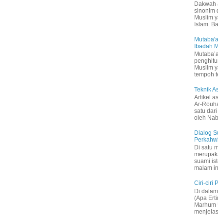
Dakwah 
sinonim
Muslim 
Islam. B
Mutaba'a
Ibadah 
Mutaba’a
penghitu
Muslim y
tempoh t
Teknik 
Artikel a
Ar-Rouh
satu dari
oleh Nabi
Dialog S
Perkahw
Di satu 
merupak
suami is
malam in
Ciri-ciri
Di dalam 
(Apa Ert
Marhum U
menjelas