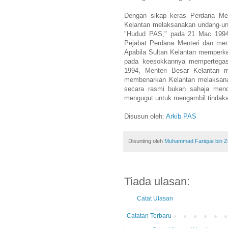
Dengan sikap keras Perdana Men
Kelantan melaksanakan undang-un
"Hudud PAS," pada 21 Mac 1994,
Pejabat Perdana Menteri dan men
Apabila Sultan Kelantan memperk
pada keesokkannya mempertegas
1994, Menteri Besar Kelantan 
membenarkan Kelantan melaksanak
secara rasmi bukan sahaja menol
mengugut untuk mengambil tindaka
Disusun oleh:
Arkib PAS
Disunting oleh
Muhammad Farique bin Zub
Tiada ulasan:
Catat Ulasan
Catatan Terbaru