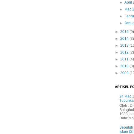
►
April
►
Mac 
►
Febru
►
Janua
►
2015
(9)
►
2014
(3)
►
2013
(1
►
2012
(2)
►
2011
(4)
►
2010
(3)
►
2009
(1
ARTIKEL P
24 Mac 1
Tubuhka
Oleh : Dr
Balaghul
1983, be
Dato' Mo
Sepuluh
Islam (S