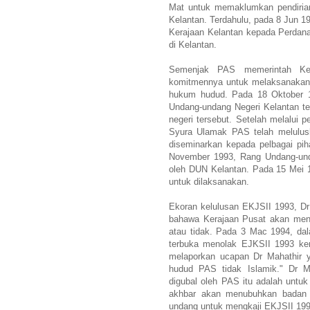
Mat untuk memaklumkan pendirian
Kelantan. Terdahulu, pada 8 Jun 1
Kerajaan Kelantan kepada Perdan
di Kelantan.
Semenjak PAS memerintah Ke
komitmennya untuk melaksanakan 
hukum hudud. Pada 18 Oktober 
Undang-undang Negeri Kelantan te
negeri tersebut. Setelah melalui 
Syura Ulamak PAS telah melulusk
diseminarkan kepada pelbagai pih
November 1993, Rang Undang-unda
oleh DUN Kelantan. Pada 15 Mei 
untuk dilaksanakan.
Ekoran kelulusan EKJSII 1993, D
bahawa Kerajaan Pusat akan meng
atau tidak. Pada 3 Mac 1994, dal
terbuka menolak EJKSII 1993 ke
melaporkan ucapan Dr Mahathir y
hudud PAS tidak Islamik." Dr M
digubal oleh PAS itu adalah untuk
akhbar akan menubuhkan badan 
undang untuk mengkaji EKJSII 199