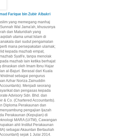
d Farique bin Zubir Albakri
uslim yang memegang manhaj
i Sunnah Wal Jama'ah, khususnya
airah dan Maturidiah yang
aqidah utama umat Islam di
Manakala dari sudut pengamalan
perti mana persepakatan ulamak;
qlid kepada mazhab empat,
mazhab Syafi'e, tanpa menolak
epada mazhab lain ketika berhajat
g dinaskan oleh Imam Ibnu Hajar
dan al-Bajuri. Berasal dari Kuala
rkhidmat sebagai pengurus
uan Azhar Noriza Zainuddin
Accountants). Menjadi seorang
 syarikat dan pengasas kepada
rate Advisory Sdn. Bhd. dan
ir & Co. (Chartered Accountants).
an Diploma Perakaunan dan
 menyambung pengajian Ijazah
da Perakaunan (Kepujian) di
 Teknologi MARA (UiTM), Cawangan
upakan ahli Institut Perakaunan
IA) sebagai Akauntan Bertauliah
Accountant) sejak 1 Julai 2014.