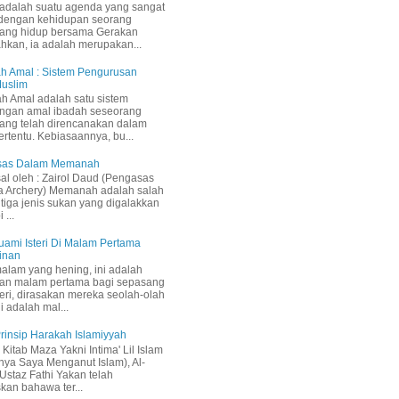
adalah suatu agenda yang sangat
 dengan kehidupan seorang
yang hidup bersama Gerakan
ahkan, ia adalah merupakan...
h Amal : Sistem Pengurusan
Muslim
h Amal adalah satu sistem
ngan amal ibadah seseorang
ang telah direncanakan dalam
ertentu. Kebiasaannya, bu...
Asas Dalam Memanah
sal oleh : Zairol Daud (Pengasas
a Archery) Memanah adalah salah
 tiga jenis sukan yang digalakkan
 ...
uami Isteri Di Malam Pertama
inan
malam yang hening, ini adalah
an malam pertama bagi sepasang
teri, dirasakan mereka seolah-olah
i adalah mal...
 Prinsip Harakah Islamiyyah
Kitab Maza Yakni Intima' Lil Islam
inya Saya Menganut Islam), Al-
staz Fathi Yakan telah
kan bahawa ter...