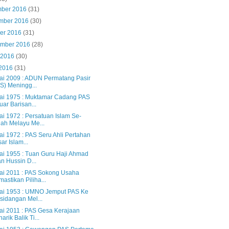
mber 2016
(31)
mber 2016
(30)
ber 2016
(31)
ember 2016
(28)
 2016
(30)
 2016
(31)
lai 2009 : ADUN Permatang Pasir
S) Meningg...
lai 1975 : Muktamar Cadang PAS
uar Barisan...
ai 1972 : Persatuan Islam Se-
ah Melayu Me...
ai 1972 : PAS Seru Ahli Pertahan
ar Islam...
lai 1955 : Tuan Guru Haji Ahmad
n Hussin D...
lai 2011 : PAS Sokong Usaha
astikan Piliha...
lai 1953 : UMNO Jemput PAS Ke
sidangan Mel...
lai 2011 : PAS Gesa Kerajaan
arik Balik Ti...