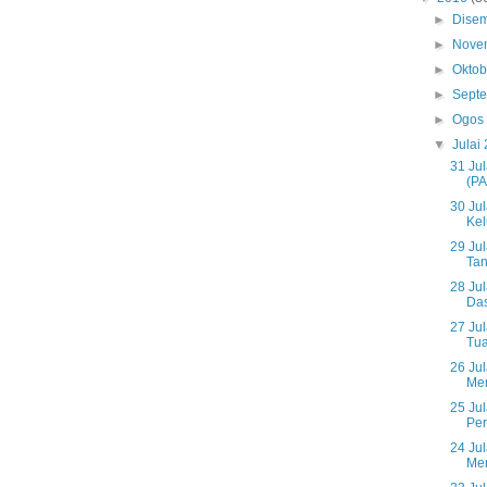
►
Dise
►
Nove
►
Okto
►
Sept
►
Ogos
▼
Julai
31 Ju
(PA
30 Ju
Kel
29 Jul
Tan
28 Jul
Das
27 Ju
Tua
26 Ju
Mem
25 Ju
Per
24 Ju
Men