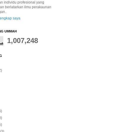
 individu profesional yang
dan berlatarkan ilmu perakaunan
gan.
 lengkap saya
NG UMMAH
1,007,248
G
2)
4)
0)
5)
63)