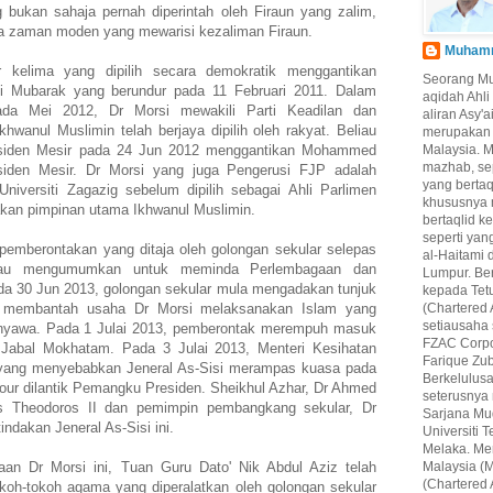
 bukan sahaja pernah diperintah oleh Firaun yang zalim,
da zaman moden yang mewarisi kezaliman Firaun.
Muhamma
 kelima yang dipilih secara demokratik menggantikan
Seorang M
ni Mubarak yang berundur pada 11 Februari 2011. Dalam
aqidah Ahl
ada Mei 2012, Dr Morsi mewakili Parti Keadilan dan
aliran Asy'
hwanul Muslimin telah berjaya dipilih oleh rakyat. Beliau
merupakan 
siden Mesir pada 24 Jun 2012 menggantikan Mohammed
Malaysia. 
mazhab, se
iden Mesir. Dr Morsi yang juga Pengerusi FJP adalah
yang berta
Universiti Zagazig sebelum dipilih sebagai Ahli Parlimen
khususnya 
kan pimpinan utama Ikhwanul Muslimin.
bertaqlid k
seperti yan
 pemberontakan yang ditaja oleh golongan sekular selepas
al-Haitami 
liau mengumumkan untuk meminda Perlembagaan dan
Lumpur. Be
ada 30 Jun 2013, golongan sekular mula mengadakan tunjuk
kepada Tet
 membantah usaha Dr Morsi melaksanakan Islam yang
(Chartered 
setiausaha
nyawa. Pada 1 Julai 2013, pemberontak merempuh masuk
FZAC Corpo
 Jabal Mokhatam. Pada 3 Julai 2013, Menteri Kesihatan
Farique Zub
yang menyebabkan Jeneral As-Sisi merampas kuasa pada
Berkelulus
ur dilantik Pemangku Presiden. Sheikhul Azhar, Dr Ahmed
seterusnya
us Theodoros II dan pemimpin pembangkang sekular, Dr
Sarjana Mu
dakan Jeneral As-Sisi ini.
Universiti
Melaka. Mer
aan Dr Morsi ini, Tuan Guru Dato' Nik Abdul Aziz telah
Malaysia (M
(Chartered 
koh-tokoh agama yang diperalatkan oleh golongan sekular