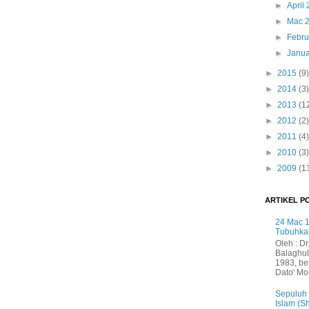
►
April
►
Mac 
►
Febru
►
Janua
►
2015
(9)
►
2014
(3)
►
2013
(1
►
2012
(2)
►
2011
(4)
►
2010
(3)
►
2009
(1
ARTIKEL P
24 Mac 1
Tubuhka
Oleh : Dr
Balaghul
1983, be
Dato' Mo
Sepuluh
Islam (S