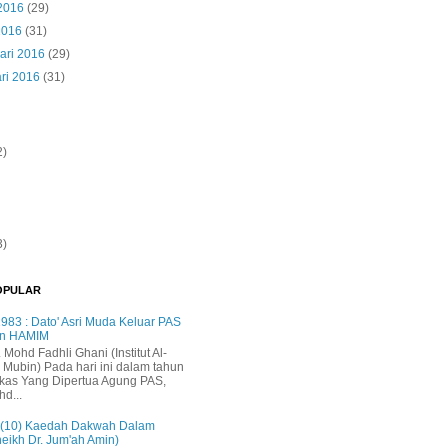
 2016
(29)
2016
(31)
ari 2016
(29)
ri 2016
(31)
2)
3)
OPULAR
983 : Dato' Asri Muda Keluar PAS
n HAMIM
. Mohd Fadhli Ghani (Institut Al-
 Mubin) Pada hari ini dalam tahun
kas Yang Dipertua Agung PAS,
hd...
 (10) Kaedah Dakwah Dalam
heikh Dr. Jum'ah Amin)