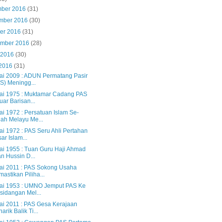
mber 2016
(31)
mber 2016
(30)
ber 2016
(31)
ember 2016
(28)
 2016
(30)
 2016
(31)
lai 2009 : ADUN Permatang Pasir
S) Meningg...
lai 1975 : Muktamar Cadang PAS
uar Barisan...
ai 1972 : Persatuan Islam Se-
ah Melayu Me...
ai 1972 : PAS Seru Ahli Pertahan
ar Islam...
lai 1955 : Tuan Guru Haji Ahmad
n Hussin D...
lai 2011 : PAS Sokong Usaha
astikan Piliha...
lai 1953 : UMNO Jemput PAS Ke
sidangan Mel...
lai 2011 : PAS Gesa Kerajaan
arik Balik Ti...