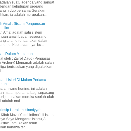
adalah suatu agenda yang sangat
 dengan kehidupan seorang
yang hidup bersama Gerakan
ahkan, ia adalah merupakan...
h Amal : Sistem Pengurusan
Muslim
h Amal adalah satu sistem
ngan amal ibadah seseorang
ang telah direncanakan dalam
ertentu. Kebiasaannya, bu...
Asas Dalam Memanah
sal oleh : Zairol Daud (Pengasas
a Archery) Memanah adalah salah
 tiga jenis sukan yang digalakkan
 ...
uami Isteri Di Malam Pertama
inan
malam yang hening, ini adalah
an malam pertama bagi sepasang
teri, dirasakan mereka seolah-olah
i adalah mal...
 Prinsip Harakah Islamiyyah
Kitab Maza Yakni Intima' Lil Islam
inya Saya Menganut Islam), Al-
staz Fathi Yakan telah
kan bahawa ter...