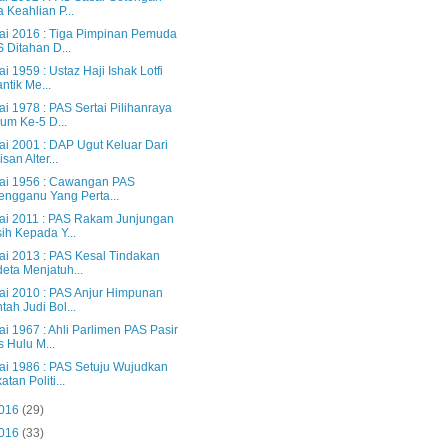
a Keahlian P...
lai 2016 : Tiga Pimpinan Pemuda
 Ditahan D...
ai 1959 : Ustaz Haji Ishak Lotfi
antik Me...
ai 1978 : PAS Sertai Pilihanraya
m Ke-5 D...
ai 2001 : DAP Ugut Keluar Dari
isan Alter...
lai 1956 : Cawangan PAS
engganu Yang Perta...
lai 2011 : PAS Rakam Junjungan
ih Kepada Y...
lai 2013 : PAS Kesal Tindakan
eta Menjatuh...
lai 2010 : PAS Anjur Himpunan
tah Judi Bol...
ai 1967 : Ahli Parlimen PAS Pasir
 Hulu M...
lai 1986 : PAS Setuju Wujudkan
atan Politi...
2016
(29)
2016
(33)