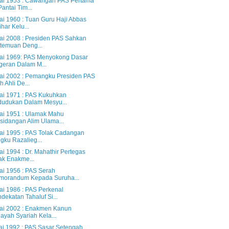
lai 1953 : Cawangan PAS Pertama
Pantai Tim...
ai 1960 : Tuan Guru Haji Abbas
ihar Kelu...
lai 2008 : Presiden PAS Sahkan
temuan Deng...
lai 1969: PAS Menyokong Dasar
eran Dalam M...
lai 2002 : Pemangku Presiden PAS
h Ahli De...
lai 1971 : PAS Kukuhkan
udukan Dalam Mesyu...
lai 1951 : Ulamak Mahu
sidangan Alim Ulama...
lai 1995 : PAS Tolak Cadangan
gku Razalieg...
ai 1994 : Dr. Mahathir Pertegas
ak Enakme...
lai 1956 : PAS Serah
morandum Kepada Suruha...
ai 1986 : PAS Perkenal
dekatan Tahaluf Si...
lai 2002 : Enakmen Kanun
ayah Syariah Kela...
lai 1992 : PAS Sasar Setengah