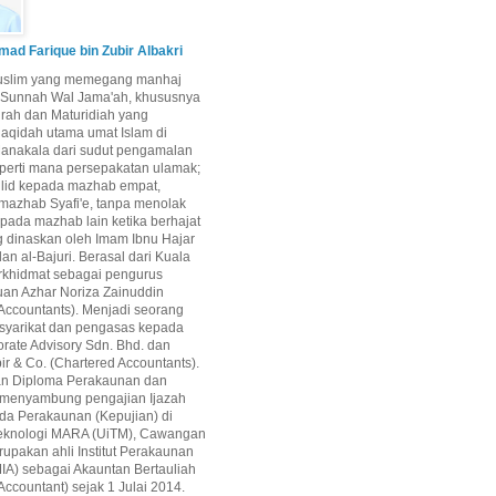
d Farique bin Zubir Albakri
uslim yang memegang manhaj
i Sunnah Wal Jama'ah, khususnya
airah dan Maturidiah yang
aqidah utama umat Islam di
Manakala dari sudut pengamalan
perti mana persepakatan ulamak;
qlid kepada mazhab empat,
mazhab Syafi'e, tanpa menolak
epada mazhab lain ketika berhajat
g dinaskan oleh Imam Ibnu Hajar
dan al-Bajuri. Berasal dari Kuala
rkhidmat sebagai pengurus
uan Azhar Noriza Zainuddin
Accountants). Menjadi seorang
 syarikat dan pengasas kepada
rate Advisory Sdn. Bhd. dan
ir & Co. (Chartered Accountants).
an Diploma Perakaunan dan
 menyambung pengajian Ijazah
da Perakaunan (Kepujian) di
 Teknologi MARA (UiTM), Cawangan
upakan ahli Institut Perakaunan
IA) sebagai Akauntan Bertauliah
Accountant) sejak 1 Julai 2014.