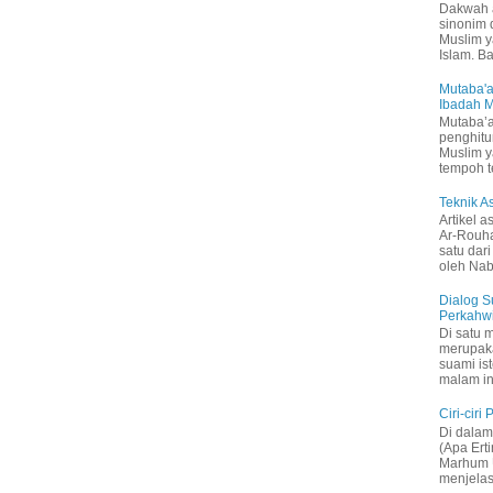
Dakwah 
sinonim
Muslim 
Islam. B
Mutaba'a
Ibadah 
Mutaba’a
penghitu
Muslim y
tempoh t
Teknik 
Artikel a
Ar-Rouh
satu dari
oleh Nabi
Dialog S
Perkahw
Di satu 
merupak
suami is
malam in
Ciri-ciri
Di dalam 
(Apa Ert
Marhum U
menjelas