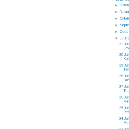
►
Dise
►
Nove
►
Okto
►
Sept
►
Ogos
▼
Julai
31 Ju
(PA
30 Ju
Kel
29 Jul
Tan
28 Jul
Das
27 Ju
Tua
26 Ju
Mem
25 Ju
Per
24 Ju
Men