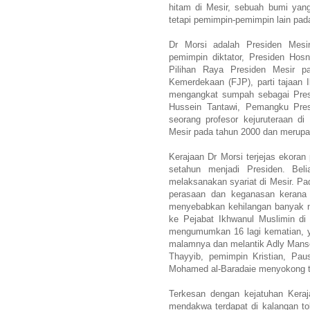
hitam di Mesir, sebuah bumi yang
tetapi pemimpin-pemimpin lain pa
Dr Morsi adalah Presiden Mesir
pemimpin diktator, Presiden Hos
Pilihan Raya Presiden Mesir p
Kemerdekaan (FJP), parti tajaan Ik
mengangkat sumpah sebagai Pre
Hussein Tantawi, Pemangku Pres
seorang profesor kejuruteraan di 
Mesir pada tahun 2000 dan merupa
Kerajaan Dr Morsi terjejas ekoran
setahun menjadi Presiden. Be
melaksanakan syariat di Mesir. P
perasaan dan keganasan kerana
menyebabkan kehilangan banyak 
ke Pejabat Ikhwanul Muslimin di
mengumumkan 16 lagi kematian, 
malamnya dan melantik Adly Manso
Thayyib, pemimpin Kristian, Pa
Mohamed al-Baradaie menyokong tin
Terkesan dengan kejatuhan Keraj
mendakwa terdapat di kalangan to