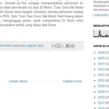
Mengimpikan
m. Jeneral as-Sisi sengaja memperalatkan pemimpin al-
ditarbiyah 
n tidak demokratik ke atas Dr Morsi. Tuan Guru Nik Abdul
dan kewan
lalul Quran akan bangkit menebus semula perbuatan biadap
Lihat profil
den PAS, Dato' Seri Tuan Guru Haji Abdul Hadi Awang dalam
, menganggap protes untuk menjatuhkan Dr Morsi telah
n-pelakon politik yang ditaja oleh Barat.
MENGHITU
ir Albakri
pada
Isnin, Julai 04, 2016
ARKIB BLO
►
2026
(1)
►
2025
(1
►
2024
(1)
►
2023
(4)
►
2022
(2)
►
2021
(6)
Laman utama
Catatan Lama
►
2020
(4)
►
2019
(1
►
2018
(3
►
2017
(8
▼
2016
(3