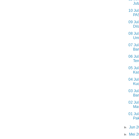
Jut
10 Ju
PAS
09 Jul
Dil
08 Jul
Umu
07 Jul
Bar
06 Ju
Ter
05 Ju
Kas
04 Ju
Kud
03 Ju
Ban
02 Jul
Mas
01 Ju
Pak
►
Jun 
►
Mei 