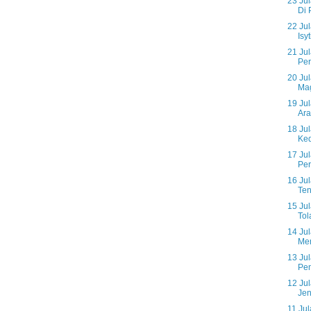
23 Ju
Di 
22 Jul
Isyt
21 Ju
Per
20 Ju
Mag
19 Ju
Ara
18 Ju
Ked
17 Ju
Per
16 Ju
Ten
15 Jul
Tol
14 Ju
Me
13 Jul
Pen
12 Ju
Jen
11 Ju