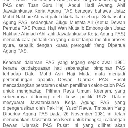
PAS dan Tuan Guru Haji Abdul Hadi Awang, Ahli
Jawatankuasa Kerja Agung PAS bertegas bahawa Ustaz
Mohd Nakhaie Ahmad patut dikekalkan sebagai Setiausaha
Agung PAS, sedangkan Cikgu Mustafa Ali (Ketua Dewan
Pemuda PAS Pusat), Haji Wan Muttalib Embong dan Ustaz
Nakhaie Ahmad (Ahli-ahli Jawatankuasa Kerja Agung PAS)
menolak cara perlantikan yang dibuat tanpa melalui proses
syura, sebalik dengan kuasa prerogatif Yang Dipertua
Agung PAS.
Keadaan dalaman PAS yang tegang sejak awal 1981
kerana ketidakpuasan hati sebahagian pimpinan PAS
terhadap Dato' Mohd Asri Haji Muda mula menjadi
pertembungan apabila Dewan Ulamak PAS Pusat
mencadangkan peraturan dalam pemilihan calon-calon PAS
untuk menghadapi Pilihan Raya Umum Keenam, yang
sebenarnya didorong oleh krisis politik 1978. Dalam
mesyuarat Jawatankuasa Kerja Agung PAS yang
dipengerusikan oleh Pak Haji Yusof Rawa, Timbalan Yang
Dipertua Agung PAS pada 26 November 1981 ini telah
menubuhkan Jawatankuasa Kecil untuk mengkaji cadangan
Dewan Ulamak PAS Pusat ini yang dilihat akan