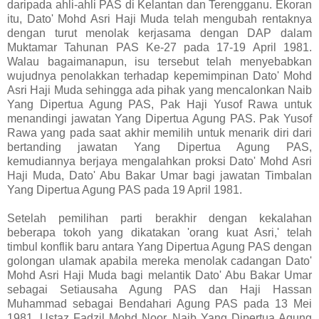
daripada ahli-ahli PAS di Kelantan dan Terengganu. Ekoran
itu, Dato' Mohd Asri Haji Muda telah mengubah rentaknya
dengan turut menolak kerjasama dengan DAP dalam
Muktamar Tahunan PAS Ke-27 pada 17-19 April 1981.
Walau bagaimanapun, isu tersebut telah menyebabkan
wujudnya penolakkan terhadap kepemimpinan Dato' Mohd
Asri Haji Muda sehingga ada pihak yang mencalonkan Naib
Yang Dipertua Agung PAS, Pak Haji Yusof Rawa untuk
menandingi jawatan Yang Dipertua Agung PAS. Pak Yusof
Rawa yang pada saat akhir memilih untuk menarik diri dari
bertanding jawatan Yang Dipertua Agung PAS,
kemudiannya berjaya mengalahkan proksi Dato' Mohd Asri
Haji Muda, Dato' Abu Bakar Umar bagi jawatan Timbalan
Yang Dipertua Agung PAS pada 19 April 1981.
Setelah pemilihan parti berakhir dengan kekalahan
beberapa tokoh yang dikatakan 'orang kuat Asri,' telah
timbul konflik baru antara Yang Dipertua Agung PAS dengan
golongan ulamak apabila mereka menolak cadangan Dato'
Mohd Asri Haji Muda bagi melantik Dato' Abu Bakar Umar
sebagai Setiausaha Agung PAS dan Haji Hassan
Muhammad sebagai Bendahari Agung PAS pada 13 Mei
1981. Ustaz Fadzil Mohd Noor, Naib Yang Dipertua Agung