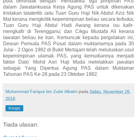
pula bertindak dengan 'mendakwa' tiga pimpinan PAS
dalam Jawatankuasa Kerja Agung PAS untuk dikenakan
tindakan tatatertib iaitu Tuan Guru Haji Nik Abdul Aziz Nik
Mat kerana mengkritik kepemimpinan beliau secara terbuka;
Tuan Guru Haji Abdul Hadi Awang kerana isu kafir-
mengkafir di Terengganu; dan Cikgu Mustafa Ali kerana
lawatan beliau ke Iran. Kemuncak kepada pergolakan ini,
Dewan Pemuda PAS Pusat dalam muktamarnya pada 30
Julai - 2 Ogos 1982 di Bukit Mertajam telah meluluskan usul
kepemimpinan ulamak PAS, yang kemudiannya menjadi
faktor Dato' Mohd Asri Haji Muda meletakkan jawatan
sebagai Yang Dipertua Agung PAS dalam Muktamar
Tahunan PAS Ke-28 pada 23 Oktober 1982.
Muhammad Farique bin Zubir Albakri
pada
Sabtu, November 26,
2016
Kongsi
Tiada ulasan: