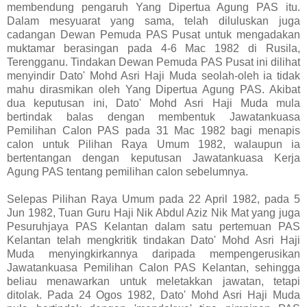
membendung pengaruh Yang Dipertua Agung PAS itu.
Dalam mesyuarat yang sama, telah diluluskan juga
cadangan Dewan Pemuda PAS Pusat untuk mengadakan
muktamar berasingan pada 4-6 Mac 1982 di Rusila,
Terengganu. Tindakan Dewan Pemuda PAS Pusat ini dilihat
menyindir Dato' Mohd Asri Haji Muda seolah-oleh ia tidak
mahu dirasmikan oleh Yang Dipertua Agung PAS. Akibat
dua keputusan ini, Dato' Mohd Asri Haji Muda mula
bertindak balas dengan membentuk Jawatankuasa
Pemilihan Calon PAS pada 31 Mac 1982 bagi menapis
calon untuk Pilihan Raya Umum 1982, walaupun ia
bertentangan dengan keputusan Jawatankuasa Kerja
Agung PAS tentang pemilihan calon sebelumnya.
Selepas Pilihan Raya Umum pada 22 April 1982, pada 5
Jun 1982, Tuan Guru Haji Nik Abdul Aziz Nik Mat yang juga
Pesuruhjaya PAS Kelantan dalam satu pertemuan PAS
Kelantan telah mengkritik tindakan Dato' Mohd Asri Haji
Muda menyingkirkannya daripada mempengerusikan
Jawatankuasa Pemilihan Calon PAS Kelantan, sehingga
beliau menawarkan untuk meletakkan jawatan, tetapi
ditolak. Pada 24 Ogos 1982, Dato' Mohd Asri Haji Muda