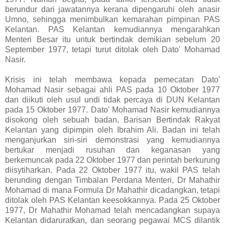
berundur dari jawatannya kerana dipengaruhi oleh anasir
Umno, sehingga menimbulkan kemarahan pimpinan PAS
Kelantan. PAS Kelantan kemudiannya mengarahkan
Menteri Besar itu untuk bertindak demikian sebelum 20
September 1977, tetapi turut ditolak oleh Dato' Mohamad
Nasir.
Krisis ini telah membawa kepada pemecatan Dato'
Mohamad Nasir sebagai ahli PAS pada 10 Oktober 1977
dan diikuti oleh usul undi tidak percaya di DUN Kelantan
pada 15 Oktober 1977. Dato' Mohamad Nasir kemudiannya
disokong oleh sebuah badan, Barisan Bertindak Rakyat
Kelantan yang dipimpin oleh Ibrahim Ali. Badan ini telah
menganjurkan siri-siri demonstrasi yang kemudiannya
bertukar menjadi rusuhan dan keganasan yang
berkemuncak pada 22 Oktober 1977 dan perintah berkurung
diisytiharkan. Pada 22 Oktober 1977 itu, wakil PAS telah
berunding dengan Timbalan Perdana Menteri, Dr Mahathir
Mohamad di mana Formula Dr Mahathir dicadangkan, tetapi
ditolak oleh PAS Kelantan keesokkannya. Pada 25 Oktober
1977, Dr Mahathir Mohamad telah mencadangkan supaya
Kelantan didaruratkan, dan seorang pegawai MCS dilantik