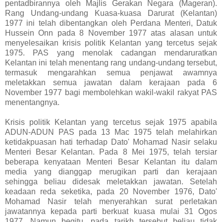
pentadbirannya oleh Majlis Gerakan Negara (Mageran).
Rang Undang-undang Kuasa-kuasa Darurat (Kelantan)
1977 ini telah dibentangkan oleh Perdana Menteri, Datuk
Hussein Onn pada 8 November 1977 atas alasan untuk
menyelesaikan krisis politik Kelantan yang tercetus sejak
1975. PAS yang menolak cadangan mendaruratkan
Kelantan ini telah menentang rang undang-undang tersebut,
termasuk mengarahkan semua penjawat awamnya
meletakkan semua jawatan dalam kerajaan pada 6
November 1977 bagi membolehkan wakil-wakil rakyat PAS
menentangnya.
Krisis politik Kelantan yang tercetus sejak 1975 apabila
ADUN-ADUN PAS pada 13 Mac 1975 telah melahirkan
ketidakpuasan hati terhadap Dato' Mohamad Nasir selaku
Menteri Besar Kelantan. Pada 8 Mei 1975, telah tersiar
beberapa kenyataan Menteri Besar Kelantan itu dalam
media yang dianggap merugikan parti dan kerajaan
sehingga beliau didesak meletakkan jawatan. Setelah
keadaan reda seketika, pada 20 November 1976, Dato'
Mohamad Nasir telah menyerahkan surat perletakan
jawatannya kepada parti berkuat kuasa mulai 31 Ogos
1977. Namun begitu, pada tarikh tersebut beliau tidak