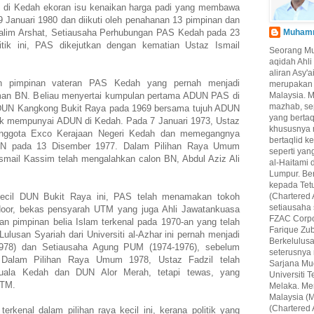
g di Kedah ekoran isu kenaikan harga padi yang membawa
 Januari 1980 dan diikuti oleh penahanan 13 pimpinan dan
Halim Arshat, Setiausaha Perhubungan PAS Kedah pada 23
Muhamma
itik ini, PAS dikejutkan dengan kematian Ustaz Ismail
Seorang M
aqidah Ahl
aliran Asy'
n pimpinan vateran PAS Kedah yang pernah menjadi
merupakan 
an BN. Beliau menyertai kumpulan pertama ADUN PAS di
Malaysia. 
mazhab, se
DUN Kangkong Bukit Raya pada 1969 bersama tujuh ADUN
yang berta
ak mempunyai ADUN di Kedah. Pada 7 Januari 1973, Ustaz
khususnya 
 anggota Exco Kerajaan Negeri Kedah dan memegangnya
bertaqlid k
 BN pada 13 Disember 1977. Dalam Pilihan Raya Umum
seperti yan
Ismail Kassim telah mengalahkan calon BN, Abdul Aziz Ali
al-Haitami 
Lumpur. Be
kepada Tet
Kecil DUN Bukit Raya ini, PAS telah menamakan tokoh
(Chartered 
setiausaha
Noor, bekas pensyarah UTM yang juga Ahli Jawatankuasa
FZAC Corpo
n pimpinan belia Islam terkenal pada 1970-an yang telah
Farique Zub
lusan Syariah dari Universiti al-Azhar ini pernah menjadi
Berkelulus
1978) dan Setiausaha Agung PUM (1974-1976), sebelum
seterusnya
Dalam Pilihan Raya Umum 1978, Ustaz Fadzil telah
Sarjana Mu
 Kuala Kedah dan DUN Alor Merah, tetapi tewas, yang
Universiti
UTM.
Melaka. Mer
Malaysia (M
(Chartered 
rkenal dalam pilihan raya kecil ini, kerana politik yang