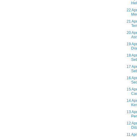
Hel
22 Ap
Mem
21 Apr
Ten
20 Ap
Asr
19 Apr
Dia
18 Apr
Seb
17 Ap
Seb
16 Apr
Sed
15 Ap
Cad
14 Ap
Kem
13 Apr
Pen
12 Apr
Dila
11 Apr