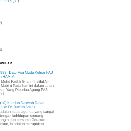
ri 2016
(31)
2)
3)
OPULAR
983 : Dato' Asri Muda Keluar PAS
n HAMIM
. Mohd Fadhli Ghani (Institut Al-
 Mubin) Pada hari ini dalam tahun
kas Yang Dipertua Agung PAS,
hd...
 (10) Kaedah Dakwah Dalam
heikh Dr. Jum'ah Amin)
adalah suatu agenda yang sangat
 dengan kehidupan seorang
yang hidup bersama Gerakan
ahkan, ia adalah merupakan...