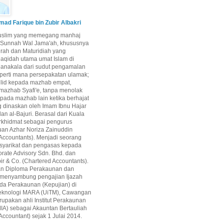
d Farique bin Zubir Albakri
uslim yang memegang manhaj
i Sunnah Wal Jama'ah, khususnya
airah dan Maturidiah yang
aqidah utama umat Islam di
Manakala dari sudut pengamalan
perti mana persepakatan ulamak;
qlid kepada mazhab empat,
mazhab Syafi'e, tanpa menolak
epada mazhab lain ketika berhajat
g dinaskan oleh Imam Ibnu Hajar
dan al-Bajuri. Berasal dari Kuala
rkhidmat sebagai pengurus
uan Azhar Noriza Zainuddin
Accountants). Menjadi seorang
 syarikat dan pengasas kepada
rate Advisory Sdn. Bhd. dan
ir & Co. (Chartered Accountants).
an Diploma Perakaunan dan
 menyambung pengajian Ijazah
da Perakaunan (Kepujian) di
 Teknologi MARA (UiTM), Cawangan
upakan ahli Institut Perakaunan
IA) sebagai Akauntan Bertauliah
Accountant) sejak 1 Julai 2014.