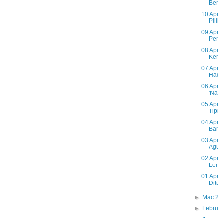
Ber
10 Apr
Pil
09 Ap
Pe
08 Ap
Ker
07 Apr
Had
06 Apr
'Na
05 Apr
Tip
04 Apr
Ban
03 Ap
Agu
02 Ap
Lem
01 Apr
Dit
►
Mac 
►
Febru