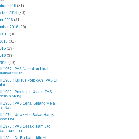
mber 2016
(31)
mber 2016
(30)
ber 2016
(31)
ember 2016
(28)
 2016
(30)
 2016
(31)
2016
(29)
2016
(33)
 2016
(29)
ril 1967 : PAS Namakan Lidah
minya 'Bulan ...
il 1966 : Kursus Politik Ahli PAS Di
ai ...
ril 1982 : Pemimpin Utama PAS
selisih Meng...
il 1953 : PAS Sertai Sidang Meja
t 'Nati...
ril 1974 : Ustaz Abu Bakar Hamzah
ecat Dar...
il 1973 : PAS Desak Islam Jadi
ang-undang...
il 1954 : Dr. Burhanuddin Al-