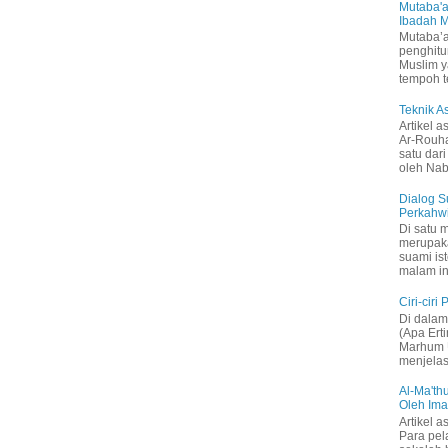
Mutaba'a
Ibadah 
Mutaba’a
penghitu
Muslim y
tempoh t
Teknik 
Artikel a
Ar-Rouh
satu dari
oleh Nabi
Dialog S
Perkahw
Di satu 
merupak
suami is
malam in
Ciri-ciri
Di dalam 
(Apa Ert
Marhum U
menjelas
Al-Ma'thu
Oleh Im
Artikel a
Para pel