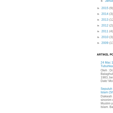
►
Janua
►
2015
(9)
►
2014
(3)
►
2013
(1
►
2012
(2)
►
2011
(4)
►
2010
(3)
►
2009
(1
ARTIKEL P
24 Mac 1
Tubuhka
Oleh : Dr
Balaghul
1983, be
Dato' Mo
Sepuluh
Islam (S
Dakwah 
sinonim
Muslim 
Islam. B