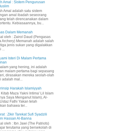
h Amal : Sistem Pengurusan
Muslim
h Amal adalah satu sistem
ngan amal ibadah seseorang
ang telah direncanakan dalam
ertentu. Kebiasaannya, bu...
Asas Dalam Memanah
sal oleh : Zairol Daud (Pengasas
a Archery) Memanah adalah salah
 tiga jenis sukan yang digalakkan
 ...
uami Isteri Di Malam Pertama
inan
malam yang hening, ini adalah
an malam pertama bagi sepasang
teri, dirasakan mereka seolah-olah
i adalah mal...
 Prinsip Harakah Islamiyyah
Kitab Maza Yakni Intima' Lil Islam
inya Saya Menganut Islam), Al-
staz Fathi Yakan telah
kan bahawa ter...
rat : Zikir Tarekat Sufi Syadzili
am Hassan Al-Banna
sal oleh : Ibn Jawi (The Patriots)
ajar terutama yang bersekolah di