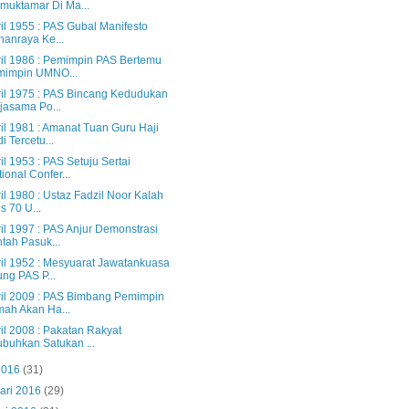
muktamar Di Ma...
il 1955 : PAS Gubal Manifesto
ihanraya Ke...
ril 1986 : Pemimpin PAS Bertemu
mimpin UMNO...
ril 1975 : PAS Bincang Kedudukan
jasama Po...
il 1981 : Amanat Tuan Guru Haji
i Tercetu...
il 1953 : PAS Setuju Sertai
tional Confer...
il 1980 : Ustaz Fadzil Noor Kalah
is 70 U...
il 1997 : PAS Anjur Demonstrasi
tah Pasuk...
ril 1952 : Mesyuarat Jawatankuasa
ng PAS P...
ril 2009 : PAS Bimbang Pemimpin
ah Akan Ha...
il 2008 : Pakatan Rakyat
ubuhkan Satukan ...
2016
(31)
ari 2016
(29)