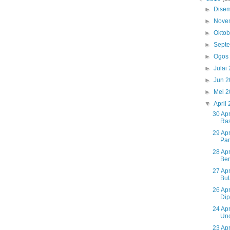
►
Dise
►
Nove
►
Okto
►
Sept
►
Ogos
►
Julai
►
Jun 
►
Mei 
▼
April
30 Ap
Ras
29 Apr
Pant
28 Ap
Ber
27 Apr
Bula
26 Ap
Dip
24 Apr
Und
23 Apr