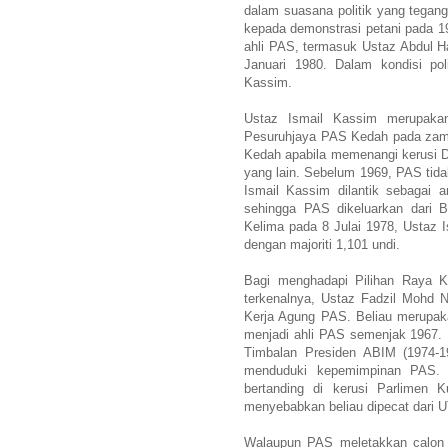
dalam suasana politik yang tegan
kepada demonstrasi petani pada 19
ahli PAS, termasuk Ustaz Abdul 
Januari 1980. Dalam kondisi pol
Kassim.
Ustaz Ismail Kassim merupaka
Pesuruhjaya PAS Kedah pada zam
Kedah apabila memenangi kerusi 
yang lain. Sebelum 1969, PAS tid
Ismail Kassim dilantik sebagai
sehingga PAS dikeluarkan dari
Kelima pada 8 Julai 1978, Ustaz 
dengan majoriti 1,101 undi.
Bagi menghadapi Pilihan Raya 
terkenalnya, Ustaz Fadzil Mohd 
Kerja Agung PAS. Beliau merupaka
menjadi ahli PAS semenjak 1967. Lu
Timbalan Presiden ABIM (1974-
menduduki kepemimpinan PAS. 
bertanding di kerusi Parlimen
menyebabkan beliau dipecat dari 
Walaupun PAS meletakkan calon te