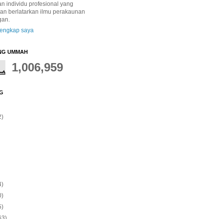
 individu profesional yang
dan berlatarkan ilmu perakaunan
gan.
 lengkap saya
NG UMMAH
1,006,959
G
2)
4)
0)
5)
63)