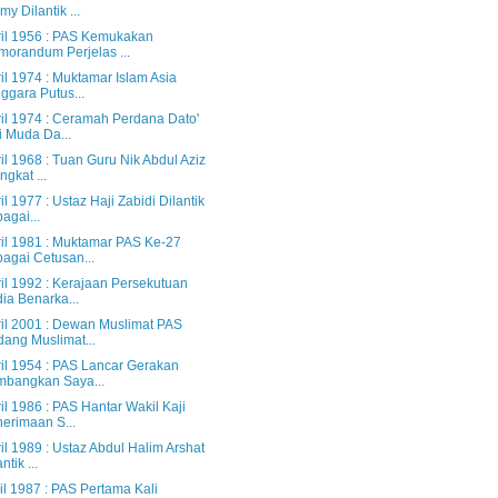
my Dilantik ...
ril 1956 : PAS Kemukakan
orandum Perjelas ...
il 1974 : Muktamar Islam Asia
ggara Putus...
ril 1974 : Ceramah Perdana Dato'
i Muda Da...
il 1968 : Tuan Guru Nik Abdul Aziz
ngkat ...
il 1977 : Ustaz Haji Zabidi Dilantik
agai...
ril 1981 : Muktamar PAS Ke-27
agai Cetusan...
il 1992 : Kerajaan Persekutuan
ia Benarka...
ril 2001 : Dewan Muslimat PAS
ang Muslimat...
ril 1954 : PAS Lancar Gerakan
bangkan Saya...
il 1986 : PAS Hantar Wakil Kaji
erimaan S...
il 1989 : Ustaz Abdul Halim Arshat
ntik ...
il 1987 : PAS Pertama Kali