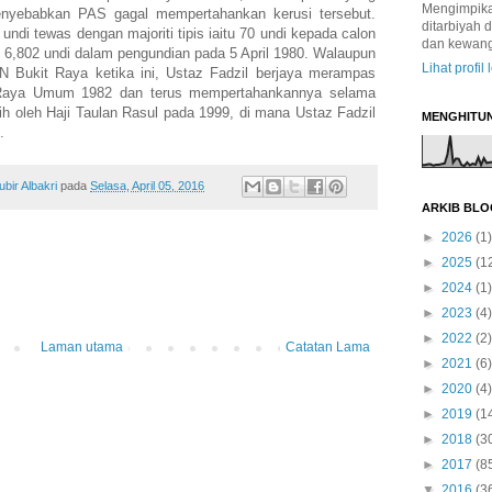
Mengimpikan
nyebabkan PAS gagal mempertahankan kerusi tersebut.
ditarbiyah 
ndi tewas dengan majoriti tipis iaitu 70 undi kepada calon
dan kewan
 6,802 undi dalam pengundian pada 5 April 1980. Walaupun
Lihat profil
 Bukit Raya ketika ini, Ustaz Fadzil berjaya merampas
n Raya Umum 1982 dan terus mempertahankannya selama
ih oleh Haji Taulan Rasul pada 1999, di mana Ustaz Fadzil
MENGHITU
.
ir Albakri
pada
Selasa, April 05, 2016
ARKIB BLO
►
2026
(1)
►
2025
(1
►
2024
(1)
►
2023
(4)
►
2022
(2)
Laman utama
Catatan Lama
►
2021
(6)
►
2020
(4)
►
2019
(1
►
2018
(3
►
2017
(8
▼
2016
(3