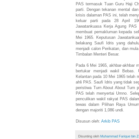
PAS termasuk Tuan Guru Haji Che
parti. Dengan tekanan mental dan
krisis dalaman PAS ini, telah me
keluar parti pada 28 April 19
Jawatankuasa Kerja Agung PAS 
membuat pemakluman kepada selu
Mei 1965. Keputusan Jawatankua
belakang Saufi Idris yang dahu
menjadi calon Perikatan, dan mul
Timbalan Menteri Besar.
Pada 6 Mei 1965, akhbar-akhbar mu
bertukar menjadi wakil Bebas.
Kelantan pada 10 Mei 1965 telah 
ahli PAS. Saufi Idris yang tidak
peristiwa Turn About About Turn
PAS telah menyertai Umno. Sele
penculikan wakil rakyat PAS dala
tewas dalam Pilihan Raya Umu
dengan majoriti 1,086 undi.
Disusun oleh:
Arkib PAS
Disunting oleh
Muhammad Farique bin Zub