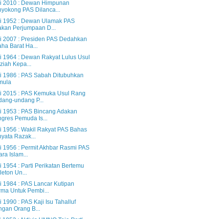
i 2010 : Dewan Himpunan
yokong PAS Dilanca...
i 1952 : Dewan Ulamak PAS
kan Perjumpaan D...
i 2007 : Presiden PAS Dedahkan
ha Barat Ha...
i 1964 : Dewan Rakyat Lulus Usul
ziah Kepa...
i 1986 : PAS Sabah Ditubuhkan
mula
i 2015 : PAS Kemuka Usul Rang
ang-undang P...
i 1953 : PAS Bincang Adakan
gres Pemuda Is...
i 1956 : Wakil Rakyat PAS Bahas
yata Razak...
i 1956 : Permit Akhbar Rasmi PAS
ara Islam...
 1954 : Parti Perikatan Bertemu
tleton Un...
i 1984 : PAS Lancar Kutipan
ma Untuk Pembi...
 1990 : PAS Kaji Isu Tahalluf
gan Orang B...