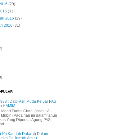
 2016
(29)
2016
(31)
ari 2016
(29)
ri 2016
(31)
2)
3)
OPULAR
983 : Dato' Asri Muda Keluar PAS
n HAMIM
. Mohd Fadhli Ghani (Institut Al-
 Mubin) Pada hari ini dalam tahun
kas Yang Dipertua Agung PAS,
hd...
 (10) Kaedah Dakwah Dalam
heikh Dr. Jum'ah Amin)