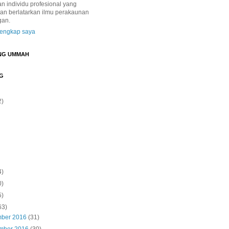
 individu profesional yang
dan berlatarkan ilmu perakaunan
gan.
 lengkap saya
NG UMMAH
G
2)
4)
0)
5)
63)
mber 2016
(31)