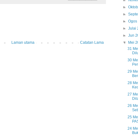
►
Nove
►
Okto
►
Sept
►
Ogos
►
Julai
►
Jun 
▼
Mei 
Laman utama
Catatan Lama
31 Me
Dil
30 Me
Per
29 Me
Ber
28 Mei
Ked
27 Me
Dil
26 Me
Seb
25 Me
PA
24 Me
Buk