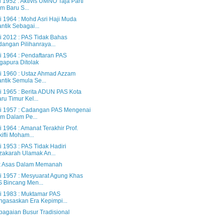
 1952 : Aktivis UMNO Taja Parti
am Baru S...
i 1964 : Mohd Asri Haji Muda
antik Sebagai...
i 2012 : PAS Tidak Bahas
angan Pilihanraya...
i 1964 : Pendaftaran PAS
gapura Ditolak
i 1960 : Ustaz Ahmad Azzam
antik Semula Se...
i 1965 : Berita ADUN PAS Kota
ru Timur Kel...
i 1957 : Cadangan PAS Mengenai
am Dalam Pe...
 1964 : Amanat Terakhir Prof.
kifli Moham...
 1953 : PAS Tidak Hadiri
akarah Ulamak An...
k Asas Dalam Memanah
i 1957 : Mesyuarat Agung Khas
 Bincang Men...
i 1983 : Muktamar PAS
gasaskan Era Kepimpi...
bagaian Busur Tradisional