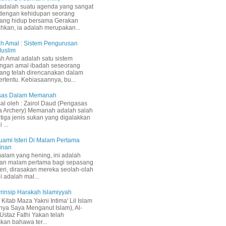
adalah suatu agenda yang sangat
 dengan kehidupan seorang
yang hidup bersama Gerakan
ahkan, ia adalah merupakan...
h Amal : Sistem Pengurusan
Muslim
h Amal adalah satu sistem
ngan amal ibadah seseorang
ang telah direncanakan dalam
ertentu. Kebiasaannya, bu...
Asas Dalam Memanah
sal oleh : Zairol Daud (Pengasas
a Archery) Memanah adalah salah
 tiga jenis sukan yang digalakkan
 ...
uami Isteri Di Malam Pertama
inan
malam yang hening, ini adalah
an malam pertama bagi sepasang
teri, dirasakan mereka seolah-olah
i adalah mal...
 Prinsip Harakah Islamiyyah
Kitab Maza Yakni Intima' Lil Islam
inya Saya Menganut Islam), Al-
staz Fathi Yakan telah
kan bahawa ter...