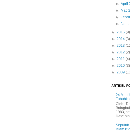
►
April
►
Mac 
►
Febru
►
Janua
►
2015
(9)
►
2014
(3)
►
2013
(1
►
2012
(2)
►
2011
(4)
►
2010
(3)
►
2009
(1
ARTIKEL P
24 Mac 1
Tubuhka
Oleh : Dr
Balaghul
1983, be
Dato' Mo
Sepuluh
Islam (S