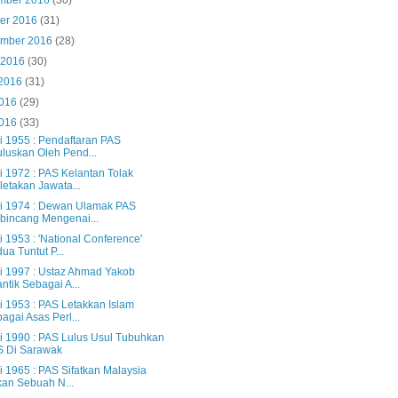
mber 2016
(30)
ber 2016
(31)
ember 2016
(28)
 2016
(30)
 2016
(31)
2016
(29)
2016
(33)
i 1955 : Pendaftaran PAS
uluskan Oleh Pend...
i 1972 : PAS Kelantan Tolak
letakan Jawata...
i 1974 : Dewan Ulamak PAS
bincang Mengenai...
 1953 : 'National Conference'
ua Tuntut P...
i 1997 : Ustaz Ahmad Yakob
antik Sebagai A...
i 1953 : PAS Letakkan Islam
agai Asas Perl...
i 1990 : PAS Lulus Usul Tubuhkan
S Di Sarawak
i 1965 : PAS Sifatkan Malaysia
an Sebuah N...