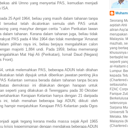
lah bekas ahli Umno yang menyertai PAS, kemudian menjadi
n ISA.
Muhamma
da 25 April 1964, beliau yang masih dalam tahanan tanpa
Seorang M
 tersebut telah dicalonkan semula oleh PAS untuk
aqidah Ahl
sing yang masyhur dengan cerita "calon Perikatan lawan
aliran Asy'
 dalam tahanan. Kerana dalam tahanan juga, beliau tidak
merupakan 
l rakyat PAS pada 4 Mei 1964 dan tidak mendengar 'Amanat
Malaysia. 
mazhab, se
Dalam pilihan raya ini, beliau berjaya mengalahkan calon
yang berta
ngan majoriti 1,884 undi. Pada 1959, beliau memenangi
khususnya 
engalahkan Mat Haji Ali (Perikatan), Ismail Daud (Negara)
bertaqlid k
 Front).
seperti yan
al-Haitami 
4, untuk melemahkan PAS, beberapa ADUN telah ditahan
Lumpur. Be
ikatakan telah dipujuk untuk diberikan jawatan penting jika
kepada Tet
AS Kelantan semasa berada dalam tahanan tanpa bicara
(Chartered 
setiausaha
r batas demokrasi ini dilakukan dengan harapan untuk
FZAC Corpo
n seperti yang dilakukan di Terengganu pada 30 Oktober
Farique Zub
ertahankan Kerajaan Kelantan hanya dengan 21 daripada
Berkelulus
s ini, telah menahan beberapa lagi ADUN, diikuti oleh
seterusnya
ang hampir menjatuhkan Kerajaan PAS Kelantan pada Ogos
Sarjana Mu
Universiti
Melaka. Mer
enjadi agak tegang kerana media massa sejak April 1965
Malaysia (M
(Chartered 
aku krisis kepemimpinan dengan mendakwa beberapa ADUN