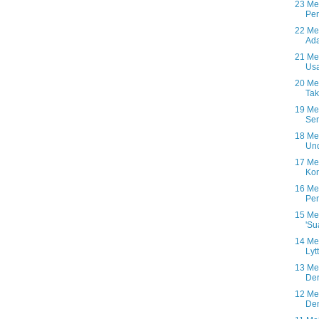
23 Me
Pen
22 Me
Ada
21 Me
Usa
20 Me
Tak
19 Me
Se
18 Me
Und
17 Me
Kon
16 Me
Pen
15 Me
'Su
14 Mei
Lyt
13 Me
Der
12 Mei
Den