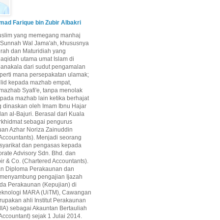
d Farique bin Zubir Albakri
uslim yang memegang manhaj
i Sunnah Wal Jama'ah, khususnya
airah dan Maturidiah yang
aqidah utama umat Islam di
Manakala dari sudut pengamalan
perti mana persepakatan ulamak;
qlid kepada mazhab empat,
mazhab Syafi'e, tanpa menolak
epada mazhab lain ketika berhajat
g dinaskan oleh Imam Ibnu Hajar
dan al-Bajuri. Berasal dari Kuala
rkhidmat sebagai pengurus
uan Azhar Noriza Zainuddin
Accountants). Menjadi seorang
 syarikat dan pengasas kepada
rate Advisory Sdn. Bhd. dan
ir & Co. (Chartered Accountants).
an Diploma Perakaunan dan
 menyambung pengajian Ijazah
da Perakaunan (Kepujian) di
 Teknologi MARA (UiTM), Cawangan
upakan ahli Institut Perakaunan
IA) sebagai Akauntan Bertauliah
Accountant) sejak 1 Julai 2014.