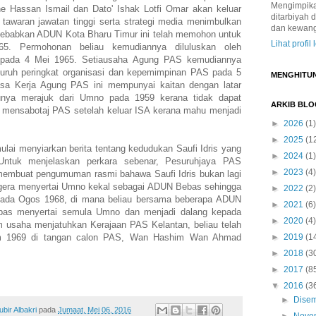
Mengimpikan
 Hassan Ismail dan Dato' Ishak Lotfi Omar akan keluar
ditarbiyah 
 tawaran jawatan tinggi serta strategi media menimbulkan
dan kewan
nyebabkan ADUN Kota Bharu Timur ini telah memohon untuk
Lihat profil
65. Permohonan beliau kemudiannya diluluskan oleh
pada 4 Mei 1965. Setiausaha Agung PAS kemudiannya
ruh peringkat organisasi dan kepemimpinan PAS pada 5
MENGHITU
sa Kerja Agung PAS ini mempunyai kaitan dengan latar
lunya merajuk dari Umno pada 1959 kerana tidak dapat
ARKIB BLO
a mensabotaj PAS setelah keluar ISA kerana mahu menjadi
►
2026
(1)
►
2025
(1
lai menyiarkan berita tentang kedudukan Saufi Idris yang
►
2024
(1)
 Untuk menjelaskan perkara sebenar, Pesuruhjaya PAS
►
2023
(4)
membuat pengumuman rasmi bahawa Saufi Idris bukan lagi
 segera menyertai Umno kekal sebagai ADUN Bebas sehingga
►
2022
(2)
 pada Ogos 1968, di mana beliau bersama beberapa ADUN
►
2021
(6)
pas menyertai semula Umno dan menjadi dalang kepada
►
2020
(4)
m usaha menjatuhkan Kerajaan PAS Kelantan, beliau telah
m 1969 di tangan calon PAS, Wan Hashim Wan Ahmad
►
2019
(1
►
2018
(3
►
2017
(8
▼
2016
(3
►
Dise
ir Albakri
pada
Jumaat, Mei 06, 2016