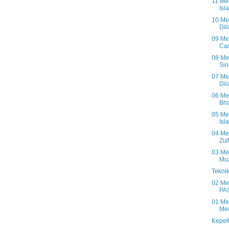
11 Mei
Isl
10 Me
Dil
09 Me
Cad
08 Me
Sin
07 Me
Dil
06 Me
Bha
05 Me
Isl
04 Mei
Zul
03 Mei
Muz
Tekni
02 Me
PAS
01 Me
Men
Kepel