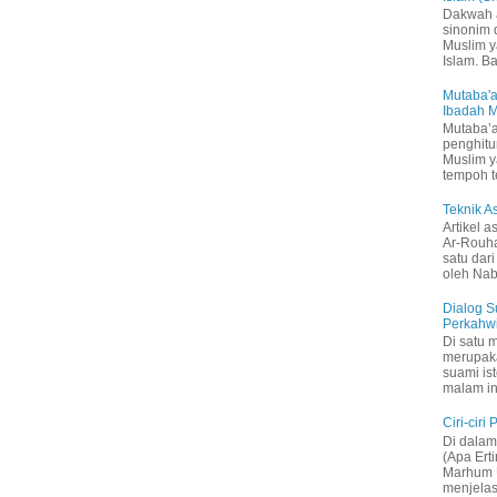
Dakwah 
sinonim
Muslim 
Islam. B
Mutaba'a
Ibadah 
Mutaba’a
penghitu
Muslim y
tempoh t
Teknik 
Artikel a
Ar-Rouh
satu dari
oleh Nabi
Dialog S
Perkahw
Di satu 
merupak
suami is
malam in
Ciri-ciri
Di dalam 
(Apa Ert
Marhum U
menjelas