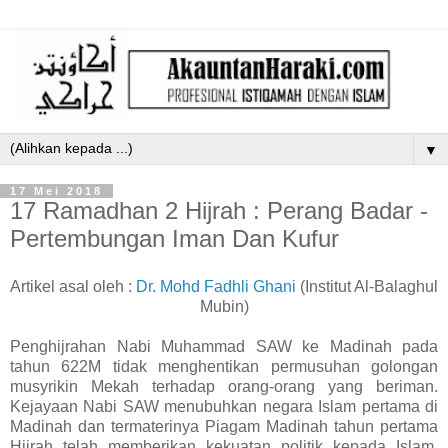
▼
17 Mei 2018
17 Ramadhan 2 Hijrah : Perang Badar -
Pertembungan Iman Dan Kufur
Artikel asal oleh :
Dr. Mohd Fadhli Ghani
(Institut Al-Balaghul
Mubin)
Penghijrahan Nabi Muhammad SAW ke Madinah pada
tahun 622M tidak menghentikan permusuhan golongan
musyrikin Mekah terhadap orang-orang yang beriman.
Kejayaan Nabi SAW menubuhkan negara Islam pertama di
Madinah dan termaterinya Piagam Madinah tahun pertama
Hijrah telah memberikan kekuatan politik kepada Islam.