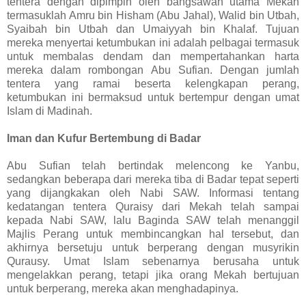
tentera dengan dipimpin oleh bangsawan utama Mekah
termasuklah Amru bin Hisham (Abu Jahal), Walid bin Utbah,
Syaibah bin Utbah dan Umaiyyah bin Khalaf. Tujuan
mereka menyertai ketumbukan ini adalah pelbagai termasuk
untuk membalas dendam dan mempertahankan harta
mereka dalam rombongan Abu Sufian. Dengan jumlah
tentera yang ramai beserta kelengkapan perang,
ketumbukan ini bermaksud untuk bertempur dengan umat
Islam di Madinah.
Iman dan Kufur Bertembung di Badar
Abu Sufian telah bertindak melencong ke Yanbu,
sedangkan beberapa dari mereka tiba di Badar tepat seperti
yang dijangkakan oleh Nabi SAW. Informasi tentang
kedatangan tentera Quraisy dari Mekah telah sampai
kepada Nabi SAW, lalu Baginda SAW telah menanggil
Majlis Perang untuk membincangkan hal tersebut, dan
akhirnya bersetuju untuk berperang dengan musyrikin
Qurausy. Umat Islam sebenarnya berusaha untuk
mengelakkan perang, tetapi jika orang Mekah bertujuan
untuk berperang, mereka akan menghadapinya.