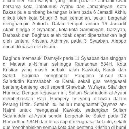
diikuti oleh kota Sahyun yang jatuh pada 27 Jamadil Awal
bersama kota Balatunus, Aydhu dan Jamahiriyah. Kota
Bakas pula tumbang ke tangan Islam pada 6 Jamadil Akhir,
diikuti oleh kota Shugr 3 hari kemudian, sekali bergerak
menghampiri Antioch. Dalam tempoh antara 16 Jamadil
Akhir hingga 2 Syaaban, kota-kota Sarminiyah, Barziyah,
Darbsak dan Baghras telah tidak dapat dipertahankan lagi
oleh tentera Kristian. Akhirnya pada 3 Syaaban, Aleppo
daoat dikuasai oleh Islam.
Baginda memasuki Damsyik pada 11 Syaaban dan singgah
di Ma’arat al-Ni’man sehingga Ramadhan 584H. Kota
Kristian yang masih berbaki ialah Kawkab, Karak dan
Safed. Baginda menghantar Panglima al-Adil dan
Sa’adudin Kamshabah ke Karak, sekali gus menguasai
benteng-benteng kecil seperti Shawbak, Wu’ayra, Sila’ dan
Hurmuz. Dengan kejayaan ini, Sultan Salahuddin al-Ayubi
membebaskan Raja Humpery IV yang ditawan dalam
Perang Hittin. Setelah itu, beliau menghantar Qaymaz an-
Najmi untuk menguasai Kawkab, sedangkan Sultan
Salahuddin al-Ayubi sendiri bergerak ke Safed pada 12
Ramadhan 584H dan terus dapat menguasai kota itu, sekali
gus menghabiskan semua kota dan benteng Kristian di bumi