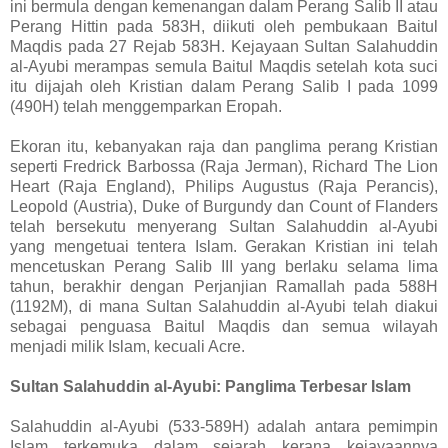
ini bermula dengan kemenangan dalam Perang Salib II atau
Perang Hittin pada 583H, diikuti oleh pembukaan Baitul
Maqdis pada 27 Rejab 583H. Kejayaan Sultan Salahuddin
al-Ayubi merampas semula Baitul Maqdis setelah kota suci
itu dijajah oleh Kristian dalam Perang Salib I pada 1099
(490H) telah menggemparkan Eropah.
Ekoran itu, kebanyakan raja dan panglima perang Kristian
seperti Fredrick Barbossa (Raja Jerman), Richard The Lion
Heart (Raja England), Philips Augustus (Raja Perancis),
Leopold (Austria), Duke of Burgundy dan Count of Flanders
telah bersekutu menyerang Sultan Salahuddin al-Ayubi
yang mengetuai tentera Islam. Gerakan Kristian ini telah
mencetuskan Perang Salib III yang berlaku selama lima
tahun, berakhir dengan Perjanjian Ramallah pada 588H
(1192M), di mana Sultan Salahuddin al-Ayubi telah diakui
sebagai penguasa Baitul Maqdis dan semua wilayah
menjadi milik Islam, kecuali Acre.
Sultan Salahuddin al-Ayubi: Panglima Terbesar Islam
Salahuddin al-Ayubi (533-589H) adalah antara pemimpin
Islam terkemuka dalam sejarah kerana kejayaannya