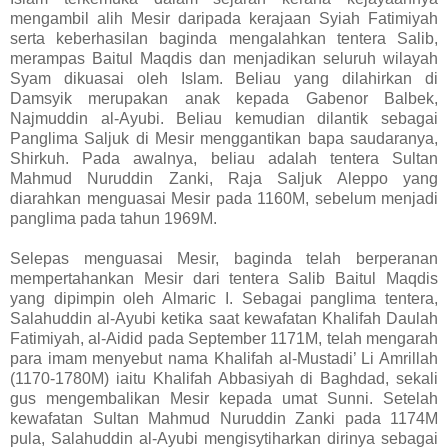
mengambil alih Mesir daripada kerajaan Syiah Fatimiyah
serta keberhasilan baginda mengalahkan tentera Salib,
merampas Baitul Maqdis dan menjadikan seluruh wilayah
Syam dikuasai oleh Islam. Beliau yang dilahirkan di
Damsyik merupakan anak kepada Gabenor Balbek,
Najmuddin al-Ayubi. Beliau kemudian dilantik sebagai
Panglima Saljuk di Mesir menggantikan bapa saudaranya,
Shirkuh. Pada awalnya, beliau adalah tentera Sultan
Mahmud Nuruddin Zanki, Raja Saljuk Aleppo yang
diarahkan menguasai Mesir pada 1160M, sebelum menjadi
panglima pada tahun 1969M.
Selepas menguasai Mesir, baginda telah berperanan
mempertahankan Mesir dari tentera Salib Baitul Maqdis
yang dipimpin oleh Almaric I. Sebagai panglima tentera,
Salahuddin al-Ayubi ketika saat kewafatan Khalifah Daulah
Fatimiyah, al-Aidid pada September 1171M, telah mengarah
para imam menyebut nama Khalifah al-Mustadi’ Li Amrillah
(1170-1780M) iaitu Khalifah Abbasiyah di Baghdad, sekali
gus mengembalikan Mesir kepada umat Sunni. Setelah
kewafatan Sultan Mahmud Nuruddin Zanki pada 1174M
pula, Salahuddin al-Ayubi mengisytiharkan dirinya sebagai