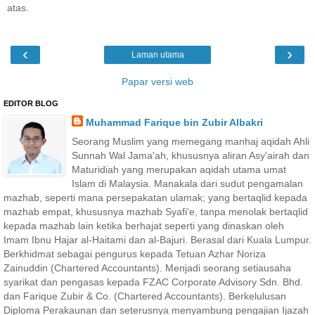
atas.
‹
›
Laman utama
Papar versi web
EDITOR BLOG
Muhammad Farique bin Zubir Albakri
Seorang Muslim yang memegang manhaj aqidah Ahli
Sunnah Wal Jama'ah, khususnya aliran Asy'airah dan
Maturidiah yang merupakan aqidah utama umat
Islam di Malaysia. Manakala dari sudut pengamalan
mazhab, seperti mana persepakatan ulamak; yang bertaqlid kepada
mazhab empat, khususnya mazhab Syafi'e, tanpa menolak bertaqlid
kepada mazhab lain ketika berhajat seperti yang dinaskan oleh
Imam Ibnu Hajar al-Haitami dan al-Bajuri. Berasal dari Kuala Lumpur.
Berkhidmat sebagai pengurus kepada Tetuan Azhar Noriza
Zainuddin (Chartered Accountants). Menjadi seorang setiausaha
syarikat dan pengasas kepada FZAC Corporate Advisory Sdn. Bhd.
dan Farique Zubir & Co. (Chartered Accountants). Berkelulusan
Diploma Perakaunan dan seterusnya menyambung pengajian Ijazah