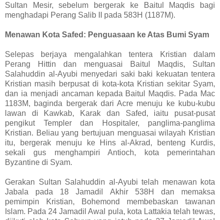
Sultan Mesir, sebelum bergerak ke Baitul Maqdis bagi
menghadapi Perang Salib II pada 583H (1187M).
Menawan Kota Safed: Penguasaan ke Atas Bumi Syam
Selepas berjaya mengalahkan tentera Kristian dalam
Perang Hittin dan menguasai Baitul Maqdis, Sultan
Salahuddin al-Ayubi menyedari saki baki kekuatan tentera
Kristian masih berpusat di kota-kota Kristian sekitar Syam,
dan ia menjadi ancaman kepada Baitul Maqdis. Pada Mac
1183M, baginda bergerak dari Acre menuju ke kubu-kubu
lawan di Kawkab, Karak dan Safed, iaitu pusat-pusat
pengikut Templer dan Hospitaler, panglima-panglima
Kristian. Beliau yang bertujuan menguasai wilayah Kristian
itu, bergerak menuju ke Hins al-Akrad, benteng Kurdis,
sekali gus menghampiri Antioch, kota pemerintahan
Byzantine di Syam.
Gerakan Sultan Salahuddin al-Ayubi telah menawan kota
Jabala pada 18 Jamadil Akhir 538H dan memaksa
pemimpin Kristian, Bohemond membebaskan tawanan
Islam. Pada 24 Jamadil Awal pula, kota Lattakia telah tewas,