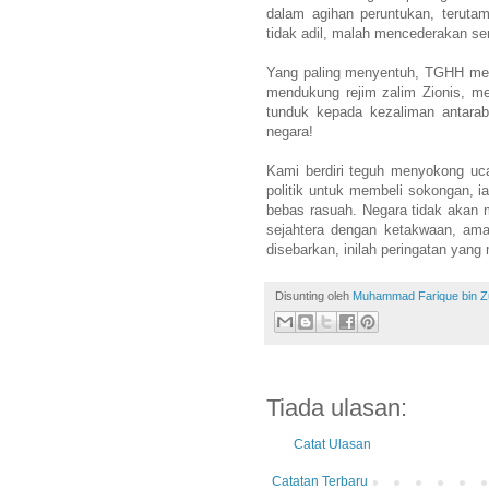
dalam agihan peruntukan, teruta
tidak adil, malah mencederakan se
Yang paling menyentuh, TGHH men
mendukung rejim zalim Zionis, m
tunduk kepada kezaliman antaraba
negara!
Kami berdiri teguh menyokong uc
politik untuk membeli sokongan, 
bebas rasuah. Negara tidak akan m
sejahtera dengan ketakwaan, ama
disebarkan, inilah peringatan yang 
Disunting oleh
Muhammad Farique bin Zub
Tiada ulasan:
Catat Ulasan
Catatan Terbaru