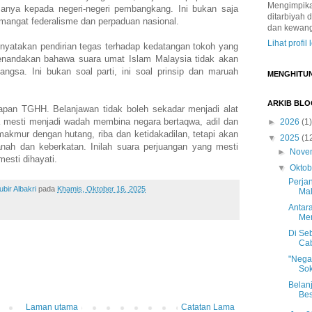
Mengimpikan
manya kepada negeri-negeri pembangkang. Ini bukan saja
ditarbiyah 
mangat federalisme dan perpaduan nasional.
dan kewan
Lihat profil
yatakan pendirian tegas terhadap kedatangan tokoh yang
enandakan bahawa suara umat Islam Malaysia tidak akan
ngsa. Ini bukan soal parti, ini soal prinsip dan maruah
MENGHITU
ARKIB BLO
apan TGHH. Belanjawan tidak boleh sekadar menjadi alat
ia mesti menjadi wadah membina negara bertaqwa, adil dan
►
2026
(1)
akmur dengan hutang, riba dan ketidakadilan, tetapi akan
▼
2025
(1
nah dan keberkatan. Inilah suara perjuangan yang mesti
►
Nove
mesti dihayati.
▼
Okto
Perja
ir Albakri
pada
Khamis, Oktober 16, 2025
Mal
Antar
Men
Di Se
Cab
"Nega
Sok
Belan
Bes
Laman utama
Catatan Lama