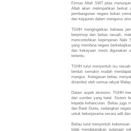
Firman Allah SWT jelas menunjuk
Allah akan melimpahkan berkat 
pembangunan negara bukan semata
dan kejujuran dalam mengurus am
TGHH mengingatkan bahawa pemim
berprinsip dan bebas rasuah, mak
mencontohkan kepimpinan Nabi Su
yang membina negara berkebajika
dan kekayaan mesti digunakan 
tertentu.
TGHH turut menyentuh isu rasuah
berduit semakin mudah mendapat p
mangsa. Ketegasan beliau menyat
disambut oleh semua rakyat Malays
Dalam aspek ekonomi, TGHH men
dari sumber yang halal. Sistem 
kepada kehancuran. Beliau juga me
dan Bank Dunia, sedangkan negara
untuk bekerjasama secara adil dan
Beliau turut menyentuh keborosan
tidak mendatangkan pulangan se