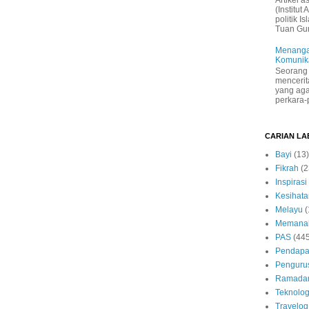
Artikel a
(Institu
politik I
Tuan Guru
Menanga
Komunik
Seorang 
mencerit
yang aga
perkara-
CARIAN LA
Bayi
(13)
Fikrah
(2
Inspirasi
Kesihata
Melayu
(
Memana
PAS
(44
Pendapa
Penguru
Ramada
Teknolog
Travelog