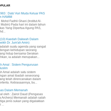
OPULAR
983 : Dato' Asri Muda Keluar PAS
n HAMIM
. Mohd Fadhli Ghani (Institut Al-
 Mubin) Pada hari ini dalam tahun
kas Yang Dipertua Agung PAS,
hd...
 (10) Kaedah Dakwah Dalam
heikh Dr. Jum'ah Amin)
adalah suatu agenda yang sangat
 dengan kehidupan seorang
yang hidup bersama Gerakan
ahkan, ia adalah merupakan...
h Amal : Sistem Pengurusan
Muslim
h Amal adalah satu sistem
ngan amal ibadah seseorang
ang telah direncanakan dalam
ertentu. Kebiasaannya, bu...
Asas Dalam Memanah
sal oleh : Zairol Daud (Pengasas
a Archery) Memanah adalah salah
 tiga jenis sukan yang digalakkan
 ...