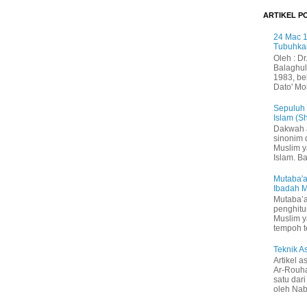
ARTIKEL P
24 Mac 1
Tubuhka
Oleh : Dr
Balaghul
1983, be
Dato' Mo
Sepuluh
Islam (S
Dakwah 
sinonim
Muslim 
Islam. B
Mutaba'a
Ibadah 
Mutaba’a
penghitu
Muslim y
tempoh t
Teknik 
Artikel a
Ar-Rouh
satu dari
oleh Nabi