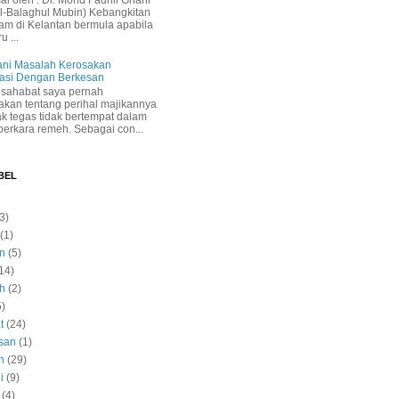
sal oleh : Dr. Mohd Fadhli Ghani
t Al-Balaghul Mubin) Kebangkitan
slam di Kelantan bermula apabila
 ...
ni Masalah Kerosakan
asi Dengan Berkesan
sahabat saya pernah
akan tentang perihal majikannya
k tegas tidak bertempat dalam
perkara remeh. Sebagai con...
BEL
3)
(1)
n
(5)
14)
h
(2)
5)
t
(24)
san
(1)
n
(29)
i
(9)
(4)