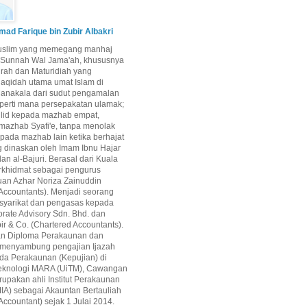
d Farique bin Zubir Albakri
uslim yang memegang manhaj
i Sunnah Wal Jama'ah, khususnya
airah dan Maturidiah yang
aqidah utama umat Islam di
Manakala dari sudut pengamalan
perti mana persepakatan ulamak;
qlid kepada mazhab empat,
mazhab Syafi'e, tanpa menolak
epada mazhab lain ketika berhajat
g dinaskan oleh Imam Ibnu Hajar
dan al-Bajuri. Berasal dari Kuala
rkhidmat sebagai pengurus
uan Azhar Noriza Zainuddin
Accountants). Menjadi seorang
 syarikat dan pengasas kepada
rate Advisory Sdn. Bhd. dan
ir & Co. (Chartered Accountants).
an Diploma Perakaunan dan
 menyambung pengajian Ijazah
da Perakaunan (Kepujian) di
 Teknologi MARA (UiTM), Cawangan
upakan ahli Institut Perakaunan
IA) sebagai Akauntan Bertauliah
Accountant) sejak 1 Julai 2014.