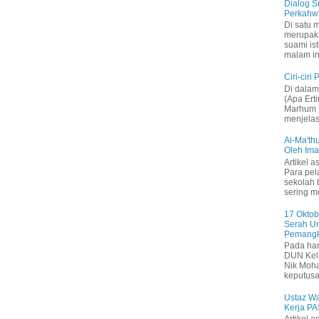
Dialog S
Perkahw
Di satu 
merupak
suami is
malam in
Ciri-ciri
Di dalam 
(Apa Ert
Marhum U
menjelas
Al-Ma'thu
Oleh Im
Artikel a
Para pel
sekolah 
sering me
17 Oktob
Serah Un
Pemangk
Pada har
DUN Kela
Nik Moh
keputusa
Ustaz W
Kerja PA