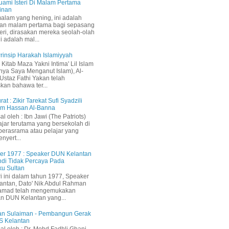
uami Isteri Di Malam Pertama
inan
malam yang hening, ini adalah
an malam pertama bagi sepasang
teri, dirasakan mereka seolah-olah
i adalah mal...
 Prinsip Harakah Islamiyyah
Kitab Maza Yakni Intima' Lil Islam
inya Saya Menganut Islam), Al-
staz Fathi Yakan telah
kan bahawa ter...
rat : Zikir Tarekat Sufi Syadzili
am Hassan Al-Banna
sal oleh : Ibn Jawi (The Patriots)
ajar terutama yang bersekolah di
berasrama atau pelajar yang
nyert...
er 1977 : Speaker DUN Kelantan
di Tidak Percaya Pada
u Sultan
i ini dalam tahun 1977, Speaker
ntan, Dato' Nik Abdul Rahman
amad telah mengemukakan
n DUN Kelantan yang...
an Sulaiman - Pembangun Gerak
S Kelantan