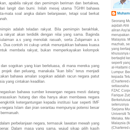
kan, apabila rakyat dan pemimpin beriman dan bertakwa,
dari langit dan bumi. Inilah mesej utama TGHH bahawa
-mata soal angka dalam belanjawan, tetapi soal berkat
Muhamma
anah.
Seorang M
aqidah Ahl
pin adalah teladan rakyat. Bila pemimpin berakhlak,
aliran Asy'
a rakyat akan terdidik dengan nilai yang sama. Baginda
merupakan 
laiman a.s yang menolak rasuah, serta Zulqarnain a.s
Malaysia. 
mazhab, se
n. Dua contoh ini cukup untuk menunjukkan bahawa kuasa
yang berta
untuk membela rakyat, bukan memperkayakan kelompok
khususnya 
bertaqlid k
seperti yan
 dan sogokan yang kian berleluasa, di mana mereka yang
al-Haitami 
rojek dan peluang, manakala “ikan bilis” terus menjadi
Lumpur. Be
akan bahawa amalan sogokan adalah racun negara patut
kepada Tet
ia yang cintakan keadilan.
(Chartered 
setiausaha
FZAC Corpo
egaskan bahawa sumber kewangan negara mesti datang
Farique Zub
berasaskan hutang dan riba hanya akan membawa negara
Berkelulus
ngkritik ketergantungan kepada institusi luar seperti IMF
seterusnya
-negara Islam dan jiran serantau mempunyai potensi besar
Sarjana Mu
 bermaruah.
Universiti
Melaka. Mer
 dalam perbelanjaan negara, termasuk lawatan mewah yang
Malaysia (M
(Chartered 
benar. Dalam masa yang sama, wujud sikap pilih kasih