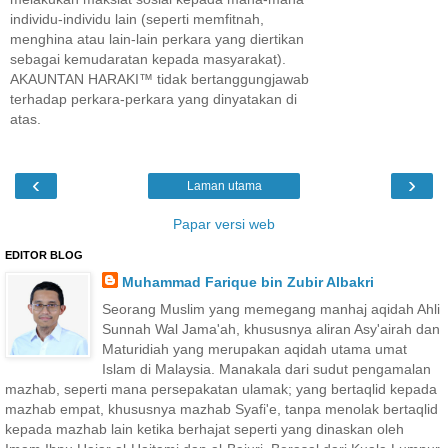
individu-individu lain (seperti memfitnah,
menghina atau lain-lain perkara yang diertikan
sebagai kemudaratan kepada masyarakat).
AKAUNTAN HARAKI™ tidak bertanggungjawab
terhadap perkara-perkara yang dinyatakan di
atas.
‹
›
Laman utama
Papar versi web
EDITOR BLOG
Muhammad Farique bin Zubir Albakri
Seorang Muslim yang memegang manhaj aqidah Ahli
Sunnah Wal Jama'ah, khususnya aliran Asy'airah dan
Maturidiah yang merupakan aqidah utama umat
Islam di Malaysia. Manakala dari sudut pengamalan
mazhab, seperti mana persepakatan ulamak; yang bertaqlid kepada
mazhab empat, khususnya mazhab Syafi'e, tanpa menolak bertaqlid
kepada mazhab lain ketika berhajat seperti yang dinaskan oleh