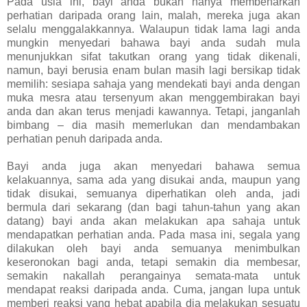
Pada usia ini, bayi anda bukan hanya membenarkan
perhatian daripada orang lain, malah, mereka juga akan
selalu menggalakkannya. Walaupun tidak lama lagi anda
mungkin menyedari bahawa bayi anda sudah mula
menunjukkan sifat takutkan orang yang tidak dikenali,
namun, bayi berusia enam bulan masih lagi bersikap tidak
memilih: sesiapa sahaja yang mendekati bayi anda dengan
muka mesra atau tersenyum akan menggembirakan bayi
anda dan akan terus menjadi kawannya. Tetapi, janganlah
bimbang – dia masih memerlukan dan mendambakan
perhatian penuh daripada anda.
Bayi anda juga akan menyedari bahawa semua
kelakuannya, sama ada yang disukai anda, maupun yang
tidak disukai, semuanya diperhatikan oleh anda, jadi
bermula dari sekarang (dan bagi tahun-tahun yang akan
datang) bayi anda akan melakukan apa sahaja untuk
mendapatkan perhatian anda. Pada masa ini, segala yang
dilakukan oleh bayi anda semuanya menimbulkan
keseronokan bagi anda, tetapi semakin dia membesar,
semakin nakallah perangainya semata-mata untuk
mendapat reaksi daripada anda. Cuma, jangan lupa untuk
memberi reaksi yang hebat apabila dia melakukan sesuatu