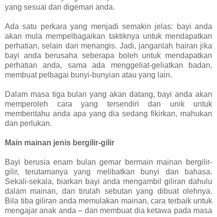
yang sesuai dan digemari anda.
Ada satu perkara yang menjadi semakin jelas: bayi anda
akan mula mempelbagaikan taktiknya untuk mendapatkan
perhatian, selain dari menangis. Jadi, janganlah hairan jika
bayi anda berusaha seberapa boleh untuk mendapatkan
perhatian anda, sama ada menggeliat-geliatkan badan,
membuat pelbagai bunyi-bunyian atau yang lain.
Dalam masa tiga bulan yang akan datang, bayi anda akan
memperoleh cara yang tersendiri dan unik untuk
memberitahu anda apa yang dia sedang fikirkan, mahukan
dan perlukan.
Main mainan jenis bergilir-gilir
Bayi berusia enam bulan gemar bermain mainan bergilir-
gilir, terutamanya yang melibatkan bunyi dan bahasa.
Sekali-sekala, biarkan bayi anda mengambil giliran dahulu
dalam mainan, dan tirulah sebutan yang dibuat olehnya.
Bila tiba giliran anda memulakan mainan, cara terbaik untuk
mengajar anak anda – dan membuat dia ketawa pada masa